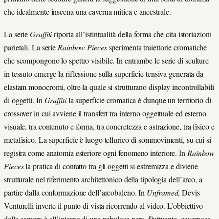
che idealmente inscena una caverna mitica e ancestrale.
La serie
Graffiti
riporta all’istintualità della forma che cita istoriazioni
parietali. La serie
Rainbow Pieces
sperimenta traiettorie cromatiche
che scompongono lo spettro visibile. In entrambe le serie di sculture
in tessuto emerge la riflessione sulla superficie tensiva generata da
elastam monocromi, oltre la quale si strutturano display incontrollabili
di oggetti. In
Graffiti
la superficie cromatica è dunque un territorio di
crossover in cui avviene il transfert tra interno oggettuale ed esterno
visuale, tra contenuto e forma, tra concretezza e astrazione, tra fisico e
metafisico. La superficie è luogo tellurico di sommovimenti, su cui si
registra come anatomia esteriore ogni fenomeno interiore. In
Rainbow
Pieces
la pratica di contatto tra gli oggetti si estremizza e diviene
strutturale nel riferimento architettonico della tipologia dell’arco, a
partire dalla conformazione dell’arcobaleno. In
Unframed
, Devis
Venturelli inverte il punto di vista ricorrendo al video. L’obbiettivo
della camera è all’interno di una nebulosa nera, fluttuante, cavernosa,