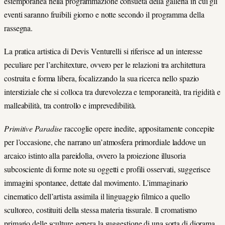
estemporanea nella programmazione consueta della galleria in cui gli
eventi saranno fruibili giorno e notte secondo il programma della
rassegna.
La pratica artistica di Devis Venturelli si riferisce ad un interesse
peculiare per l’architexture, ovvero per le relazioni tra architettura
costruita e forma libera, focalizzando la sua ricerca nello spazio
interstiziale che si colloca tra durevolezza e temporaneità, tra rigidità e
malleabilità, tra controllo e imprevedibilità.
Primitive Paradise
raccoglie opere inedite, appositamente concepite
per l’occasione, che narrano un’atmosfera primordiale laddove un
arcaico istinto alla pareidolìa, ovvero la proiezione illusoria
subcosciente di forme note su oggetti e profili osservati, suggerisce
immagini spontanee, dettate dal movimento. L’immaginario
cinematico dell’artista assimila il linguaggio filmico a quello
scultoreo, costituiti della stessa materia tissurale. Il cromatismo
primario delle sculture genera la suggestione di una sorta di diorama