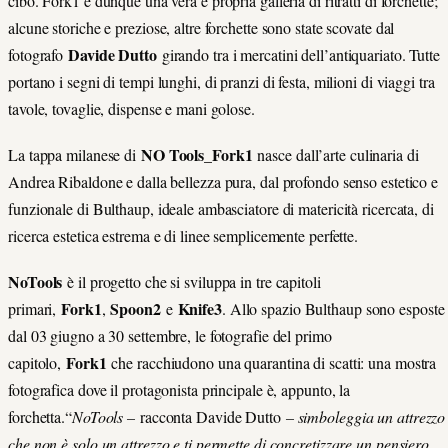
cibo. Fork1 è dunque una vera e propria galleria di ritratti di forchette;
alcune storiche e preziose, altre forchette sono state scovate dal
Davide Dutto
fotografo
girando tra i mercatini dell’antiquariato. Tutte
portano i segni di tempi lunghi, di pranzi di festa, milioni di viaggi tra
tavole, tovaglie, dispense e mani golose.
NO Tools_Fork1
La tappa milanese di
nasce dall’arte culinaria di
Andrea Ribaldone e dalla bellezza pura, dal profondo senso estetico e
funzionale di Bulthaup, ideale ambasciatore di matericità ricercata, di
ricerca estetica estrema e di linee semplicemente perfette.
NoTools
è il progetto che si sviluppa in tre capitoli
Fork1
Spoon2
Knife3
primari,
,
e
. Allo spazio Bulthaup sono esposte
dal 03 giugno a 30 settembre, le fotografie del primo
Fork1
capitolo,
che racchiudono una quarantina di scatti: una mostra
fotografica dove il protagonista principale è, appunto, la
forchetta.“
NoTools –
racconta Davide Dutto
– simboleggia un attrezzo
che non è solo un attrezzo e ti permette di concretizzare un pensiero.