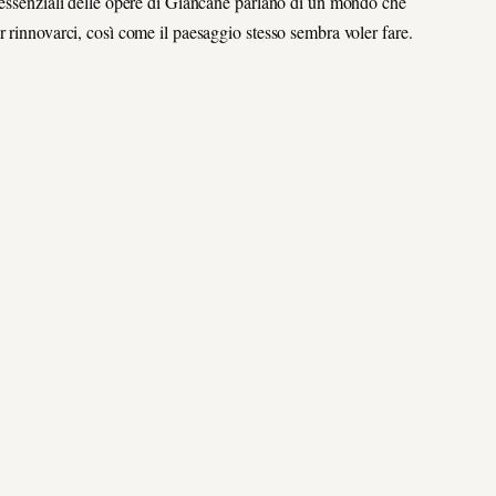
e essenziali delle opere di Giancane parlano di un mondo che
 rinnovarci, così come il paesaggio stesso sembra voler fare.