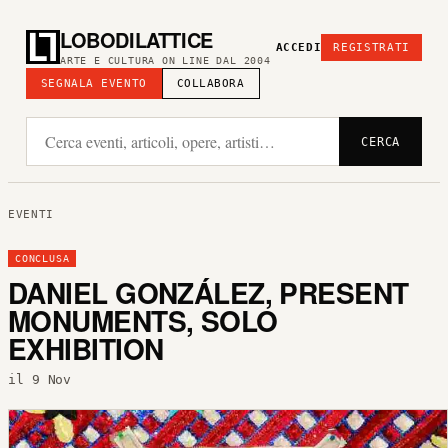
LOBODILATTICE
ACCEDI
REGISTRATI
ARTE E CULTURA ON LINE DAL 2004
SEGNALA EVENTO
COLLABORA
CERCA
EVENTI
CONCLUSA
DANIEL GONZÁLEZ, PRESENT
MONUMENTS, SOLO
EXHIBITION
il 9 Nov