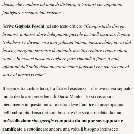
densa, che conduce ad anni di distanza, a territori che appaiono
famigliari e sconosciuti insieme”.
Gigliola Foschi
Scrive
nel suo testo critico:
“Composta da disegni
brumosi, notturni, dove baluginano piccole luci nell’oscurità, l’opera
Nebulosa 11 diviene così una galassia intima, inestricabile, in cui dal
bosco emergono presenze di animali, insetti, creature crepuscolari,
rami… In essa si possono cogliere pure rimandi a fiabe, a miti,
affioranti dall’oblio della memoria come fantasmi che aderiscono al
suo e al nostro vissuto”.
Il legame tra cielo e terra, tra fato ed esistenza – che aveva già segnato
molto dei lavori precedenti di Dacia Manto – lo si riassapora
pienamente in questa nuova mostra, dove l’autrice ci accompagna
nell’ombra più densa dei suoi boschi e che sarà arricchita da una
un’istallazione
composta da mappe sovrapposte e
site-specific
ramificat
e a sottolineare ancora una volta il bisogno intrinseco