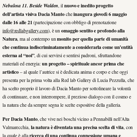
nuovo e inedito progetto
Nebulosa 11. Beside Walden
, il
dell’artista visiva Dacia Manto
inaugura
giovedì
6 maggio
che
dalle 16 alle 21
(partecipazione con obbligo di prenotazione
omaggio sentito e profondo alla
info@redlabgallery.com
), è un
Natura
monito per quella parte di umanità
, ma al contempo un
che continua indiscriminatamente a considerarla come un’entità
esterna al “noi”
, di cui servirsi e sentirsi padroni, sfruttandone
un progetto – spirituale ancor prima che
materiali ed energia:
artistico
– al quale l’autrice si è dedicata anima e corpo e che oggi
presenta per la prima volta alla Red lab Gallery di Lucia Pezzulla, che
ha scelto proprio il lavoro di Dacia Manto per sottolineare la volontà
di continuare, e non interrompere, il prezioso dialogo con il cosmo e
la natura che da sempre segna le scelte espositive della galleria.
Per Dacia Manto
, che vive nei boschi vicino a Pennabilli nell’Alta
la natura è diventata una precisa scelta di vita
Valmarecchia,
, con
ricerca di una continua connessione umana e
la quale è alla