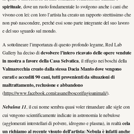
spirituale
, dove un ruolo fondamentale lo svolgono anche i cani che
vivono con lei: con loro l’artista ha creato un rapporto strettissimo che
non può nascondere, perché essi sono parte integrante del suo lavoro
e del suo sguardo sul mondo.
A sottolineare l’importanza di questo profondo legame, Red Lab
devolvere l’intero ricavato delle opere vendute
Gallery ha deciso di
in mostra a favore della Casa Selvatica
, il rifugio nei boschi della
Valmarecchia creato dalla stessa Dacia Manto dove vengono
curati e accuditi 90 cani, tutti provenienti da situazioni di
maltrattamento, reclusione e abbandono
(
https://www.facebook.com/casanelboscorifugioanimali/
).
Nebulosa 11
, il cui nome sembra quasi voler rimandare alle sigle con
cui vengono scientificamente indicate in astronomia le nebulose
cela
(agglomerati interstellari di polvere, idrogeno e plasma), in realtà
un richiamo al recente vissuto dell’artista: Nebula è infatti anche