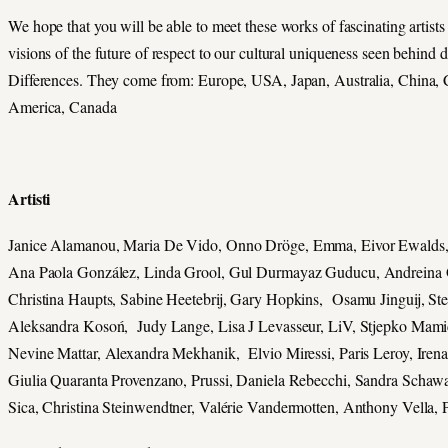
We hope that you will be able to meet these works of fascinating artists
visions of the future of respect to our cultural uniqueness seen behind 
Differences. They come from: Europe, USA, Japan, Australia, China, 
America, Canada
Artisti
Janice Alamanou, Maria De Vido,
Onno Dröge, Emma, Eivor Ewalds
Ana Paola González, Linda Grool, Gul Durmayaz Guducu, Andreina G
Christina Haupts, Sabine Heetebrij, Gary Hopkins, Osamu Jinguij, St
Aleksandra Kosoń, Judy Lange, Lisa J Levasseur, LiV, Stjepko Mamic
Nevine Mattar, Alexandra Mekhanik, Elvio Miressi, Paris Leroy, Iren
Giulia Quaranta Provenzano, Prussi, Daniela Rebecchi, Sandra Schawa
Sica, Christina Steinwendtner, Valérie Vandermotten, Anthony Vella,