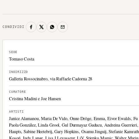
CONDIVIDI
SEDE
Tomaso Costa
INDIRIZZO
Galleria Rossocinabro, via Raffaele Cadorna 28
CURATORE
Cristina Madini e Joe Hansen
ARTISTI
Janice Alamanou, Maria De Vido, Onno Dröge, Emma, Eivor Ewalds, Fu
Paola González, Linda Grool, Gul Durmayaz Guducu, Andreina Guerrieri,
Haupts, Sabine Heetebrij, Gary Hopkins, Osamu Jinguij, Stefanie Kamrath
Kosoń, Judy Lange, Lisa J Levasseur, LiV, Stjepko Mamic, Walter Marin