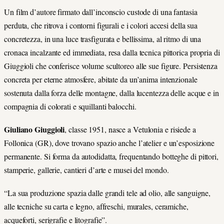
Un film d’autore firmato dall’inconscio custode di una fantasia
perduta, che ritrova i contorni figurali e i colori accesi della sua
concretezza, in una luce trasfigurata e bellissima, al ritmo di una
cronaca incalzante ed immediata, resa dalla tecnica pittorica propria di
Giuggioli che conferisce volume scultoreo alle sue figure. Persistenza
concreta per eterne atmosfere, abitate da un’anima intenzionale
sostenuta dalla forza delle montagne, dalla lucentezza delle acque e in
compagnia di colorati e squillanti balocchi.
Giuliano Giuggioli
, classe 1951, nasce a Vetulonia e risiede a
Follonica (GR), dove trovano spazio anche l’atelier e un’esposizione
permanente. Si forma da autodidatta, frequentando botteghe di pittori,
stamperie, gallerie, cantieri d’arte e musei del mondo.
“La sua produzione spazia dalle grandi tele ad olio, alle sanguigne,
alle tecniche su carta e legno, affreschi, murales, ceramiche,
acqueforti, serigrafie e litografie”.