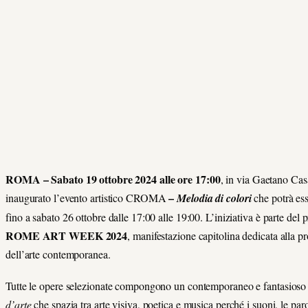
ROMA – Sabato 19 ottobre 2024 alle ore 17:00
, in via Gaetano Cas
–
inaugurato l’evento artistico
C
R
O
M
A
Melodia di colori
che potrà ess
fino a sabato 26 ottobre dalle 17:00 alle 19:00. L’iniziativa è parte de
ROME ART WEEK 2024
, manifestazione capitolina dedicata alla 
dell’arte contemporanea.
Tutte le opere selezionate compongono un contemporaneo e fantasios
d’arte
che spazia tra arte visiva, poetica e musica perché i suoni, le paro