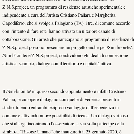
Z.N.S.project, un programma di residenze artistiche sperimentale e
indipendente a cura dell’artista Cristiano Pallara e Margherita
Capodiferro, che si svolge a Palagiano (TA), i tre, di comune accordo,
con l’intento di fare rete, hanno attivato un ulteriore canale di
collaborazione. Gli artisti che partecipano al programma di residenze di
Z.N.S.project possono presentare un progetto anche per /Sim·bï·ón·te/.
/Sim·bï·ón·te/ e Z.N.S.project, condividono gli ideali di connessione
artistica, scambio, dialogo con il territorio e ospitalità attiva.
Il /Sim·bï·ón·te/ in questo secondo appuntamento è infatti Cristiano
Pallara, le cui opere dialogano con quelle di Federica presenti in
studio, traendo entrambi reciproco vantaggio dall’esperienza in
comune e attivando nuove possibilità di ricerca. Un dialogo virtuoso
che si allarga incontrando l’osservatore, a sua volta partecipe della
simbiosi. “Risorse Umane” che inaugurerà il 25 gennaio 2020, è