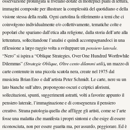
osservazione prolungata si rivelano dotate di molteplici piani di lettura,
immagini composite per illustrare la complessità del quotidiano e della
visione stessa della realtà. Ogni cartolina fa riferimento a temi che ci
coinvolgono individualmente e/o collettivamente, tematiche colte e
popolari che spaziano dall’etica alla religione, dalla storia dell’arte alla
letteratura, sollecitandone l’analisi e quindi accompagnandoci in una
riflessione a largo raggio volta a sviluppare un
pensiero laterale
.
“Nero” si ispira a “Oblique Strategies, Over One Hundred Worthwhile
,
Dilemmas”
(Strategie Oblique, Oltre cento dilemmi utili)
un mazzo di
carte contenute in una piccola scatola nera, create nel 1975 dal
musicista Brian Eno e dall’artista Peter Schmidt. Le carte, nere su un
lato bianche sull’altro, propongono oscuri e criptici aforismi,
sollecitazioni, spunti, suggerimenti astratti, volti a favorire appunto il
pensiero laterale, l’immaginazione e di conseguenza il pensiero
creativo. Strana patologia quella che affligge gli artisti, come se l’arte
fosse una malattia che manifesta i propri sintomi e che esige di essere
riconosciuta, non per essere guarita ma, per assurdo, peggiorare. Ed è