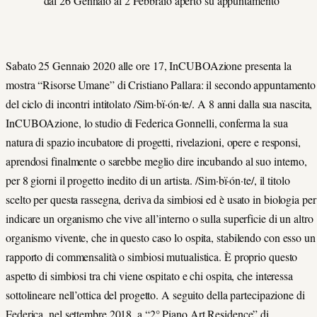
dal 26 Gennaio al 2 Febbraio aperto su appuntamento
Sabato 25 Gennaio 2020 alle ore 17, InCUBOAzione presenta la
mostra “Risorse Umane” di Cristiano Pallara: il secondo appuntamento
del ciclo di incontri intitolato /Sim·bï·ón·te/. A 8 anni dalla sua nascita,
InCUBOAzione, lo studio di Federica Gonnelli, conferma la sua
natura di spazio incubatore di progetti, rivelazioni, opere e responsi,
aprendosi finalmente o sarebbe meglio dire incubando al suo interno,
per 8 giorni il progetto inedito di un artista. /Sim·bï·ón·te/, il titolo
scelto per questa rassegna, deriva da simbiosi ed è usato in biologia per
indicare un organismo che vive all’interno o sulla superficie di un altro
organismo vivente, che in questo caso lo ospita, stabilendo con esso un
rapporto di commensalità o simbiosi mutualistica. È proprio questo
aspetto di simbiosi tra chi viene ospitato e chi ospita, che interessa
sottolineare nell’ottica del progetto. A seguito della partecipazione di
Federica, nel settembre 2018, a “2° Piano Art Residence” di