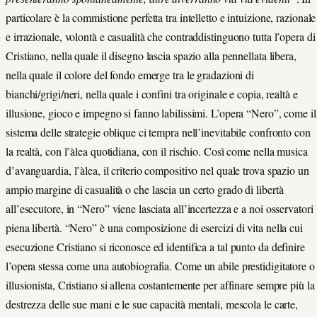
particolare è la commistione perfetta tra intelletto e intuizione, razionale
e irrazionale, volontà e casualità che contraddistinguono tutta l’opera di
Cristiano, nella quale il disegno lascia spazio alla pennellata libera,
nella quale il colore del fondo emerge tra le gradazioni di
bianchi/grigi/neri, nella quale i confini tra originale e copia, realtà e
illusione, gioco e impegno si fanno labilissimi. L’opera “Nero”, come il
sistema delle strategie oblique ci tempra nell’inevitabile confronto con
la realtà, con l’àlea quotidiana, con il rischio. Così come nella musica
d’avanguardia, l’àlea, il criterio compositivo nel quale trova spazio un
ampio margine di casualità o che lascia un certo grado di libertà
all’esecutore, in “Nero” viene lasciata all’incertezza e a noi osservatori
piena libertà. “Nero” è una composizione di esercizi di vita nella cui
esecuzione Cristiano si riconosce ed identifica a tal punto da definire
l’opera stessa come una autobiografia. Come un abile prestidigitatore o
illusionista, Cristiano si allena costantemente per affinare sempre più la
destrezza delle sue mani e le sue capacità mentali, mescola le carte,