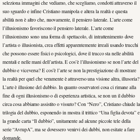
seleziona immagini che vediamo, che scegliamo, condotti attraverso il
suo sguardo e infine Cristiano manipola e altera la realtà e questa
abilità non è altro che, nuovamente, il pensiero laterale. L’arte come
l’illusionismo favoriscono il pensiero laterale. L’arte come
l’illusionismo sono una forma di spettacolo, di intrattenimento dove
l’artista o illusionista, crea effetti apparentemente irreali usando trucchi
che possono essere fisici o psicologici, dove il trucco sta nelle abilità
mentali e nelle mani dell’artista. E cos’è l’illusionismo se non l’arte del
dubbio e viceversa? E cos’è l’arte se non la prestigiazione di mostrare
la realtà per quel che veramente è attraverso una visione altra, illusoria?
L’arte è illusione del dubbio. In quanto osservatori cosa ci rimane alla
fine di ogni illusionismo o di esperienza artistica, se non un il dubbio
circa cosa abbiamo assistito o vissuto? Con “Nero”, Cristiano chiude la
trilogia del dubbio, esponendo in mostra il trittico “Una figlia devota” e
la grande carta “Il dubbio”, unitamente ad alcune piccole tele della
serie “AvrupA”, ma se dovessero venirvi dei dubbi, non esitate a fare
domande.