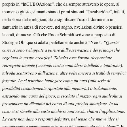
proprio in “InCUBOAzione”, che da sempre attraverso le opere, al
momento giusto, si manifestano i primi sintomi. “Incubazióne”, infatti,
nella storia delle religioni, sta a significare l’uso di dormire in un
santuario in attesa di ricevere, nel sogno, rivelazioni divine o pensieri
laterali, di nuovo. Ciò che Eno e Schmidt scrivono a proposito di
Strategie Oblique si adatta perfettamente anche a “Nero”:
“Queste
carte si sono sviluppate a partire dall’osservazione dei principi che
regolano le nostre creazioni. Talvolta esse furono riconosciute
retrospettivamente (venendo così a coincidere intelletto e intuizione),
talvolta scaturirono dall’azione, altre volte ancora si trattò di semplici
formule. Le si potrebbe impiegare come un tutto (una serie di
possibilità costantemente riportate alla memoria) o isolatamente,
estraendo una carta del gioco, mescolato il mazzo, ogni qualvolta si
presentasse un dilemma nel corso di una precisa situazione. In tal
caso ci si rimette alla carta anche se non ne sia chiara l’applicazione.
Le carte non danno responsi definitivi, nel senso che nuove idee si
presenteranno spontaneamente, altre diverranno via via evidenti”
. In