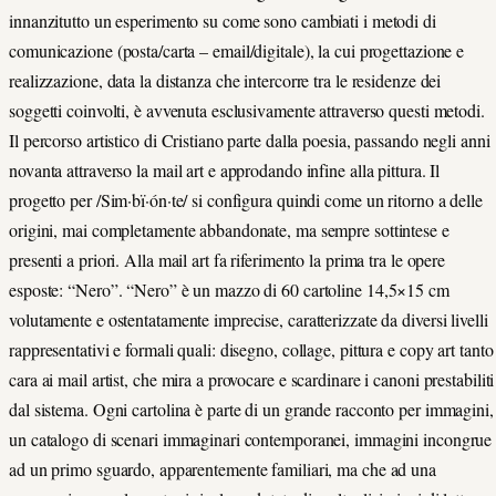
innanzitutto un esperimento su come sono cambiati i metodi di
comunicazione (posta/carta – email/digitale), la cui progettazione e
realizzazione, data la distanza che intercorre tra le residenze dei
soggetti coinvolti, è avvenuta esclusivamente attraverso questi metodi.
Il percorso artistico di Cristiano parte dalla poesia, passando negli anni
novanta attraverso la mail art e approdando infine alla pittura. Il
progetto per /Sim·bï·ón·te/ si configura quindi come un ritorno a delle
origini, mai completamente abbandonate, ma sempre sottintese e
presenti a priori. Alla mail art fa riferimento la prima tra le opere
esposte: “Nero”. “Nero” è un mazzo di 60 cartoline 14,5×15 cm
volutamente e ostentatamente imprecise, caratterizzate da diversi livelli
rappresentativi e formali quali: disegno, collage, pittura e copy art tanto
cara ai mail artist, che mira a provocare e scardinare i canoni prestabiliti
dal sistema. Ogni cartolina è parte di un grande racconto per immagini,
un catalogo di scenari immaginari contemporanei, immagini incongrue
ad un primo sguardo, apparentemente familiari, ma che ad una