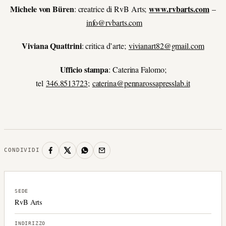
Michele von Büren
www.rvbarts.com
: creatrice di RvB Arts;
–
info@rvbarts.com
Viviana Quattrini
: critica d’arte;
vivianart82@gmail.com
Ufficio stampa
: Caterina Falomo;
tel
346.8513723
;
caterina@pennarossapresslab.it
CONDIVIDI
SEDE
RvB Arts
INDIRIZZO