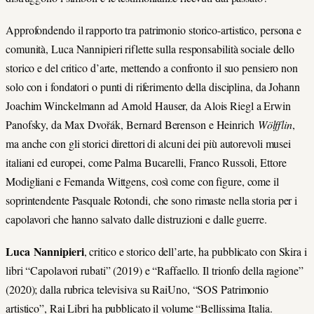
Approfondendo il rapporto tra patrimonio storico-artistico, persona e
comunità, Luca Nannipieri riflette sulla responsabilità sociale dello
storico e del critico d’arte, mettendo a confronto il suo pensiero non
solo con i fondatori o punti di riferimento della disciplina, da Johann
Joachim Winckelmann ad Arnold Hauser, da Alois Riegl a Erwin
Panofsky, da Max Dvořák, Bernard Berenson e Heinrich
Wölfflin
,
ma anche con gli storici direttori di alcuni dei più autorevoli musei
italiani ed europei, come Palma Bucarelli, Franco Russoli, Ettore
Modigliani e Fernanda Wittgens, così come con figure, come il
soprintendente Pasquale Rotondi, che sono rimaste nella storia per i
capolavori che hanno salvato dalle distruzioni e dalle guerre.
Luca Nannipieri
, critico e storico dell’arte, ha pubblicato con Skira i
libri “Capolavori rubati” (2019) e “Raffaello. Il trionfo della ragione”
(2020); dalla rubrica televisiva su RaiUno, “SOS Patrimonio
artistico”, Rai Libri ha pubblicato il volume “Bellissima Italia.