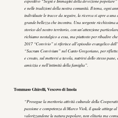
espositivo “Segni e Immagini della devozione popolare” ci 
e nelle tradizioni della nostra comunità. Il tema, ogni a
individuate le tracce da seguire, la ricerca si apre a una
grande bellezza che incontra. Una sorgente ricchissima al
storico del nostro territorio, con un’attenzione particola
richiamo nostalgico a essa, ma piuttosto per ribadire che 
2017 “Convivio” si riferisce all’episodio evangelico dell
“Sacrum Convivium” nel Canto Gregoriano, per riflettere 
e creato, sul mettersi a tavola, nutrirsi dello stesso pane
amicizia e nell’intimità della famiglia”.
Tommaso Ghirelli, Vescovo di Imola
“Prosegue la meritoria attività culturale della Cooperati
passione e competenza di Marco Violi, il quale attinge al 
valorizzandone la natura popolare, non elitaria ma comun