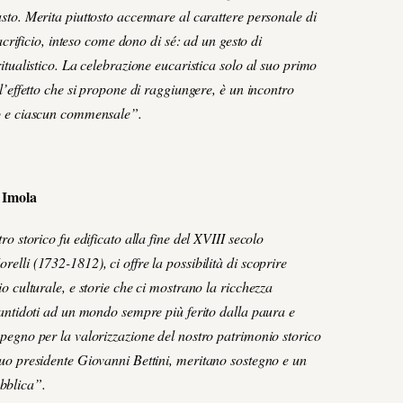
asto. Merita piuttosto accennare al carattere personale di
sacrificio, inteso come dono di sé: ad un gesto di
ritualistico. La celebrazione eucaristica solo al suo primo
ll’effetto che si propone di raggiungere, è un incontro
to e ciascun commensale”.
 Imola
ro storico fu edificato alla fine del XVIII secolo
elli (1732-1812), ci offre la possibilità di scoprire
io culturale, e storie che ci mostrano la ricchezza
o antidoti ad un mondo sempre più ferito dalla paura e
mpegno per la valorizzazione del nostro patrimonio storico
suo presidente Giovanni Bettini, meritano sostegno e un
bblica”.