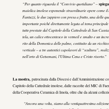
spieg
“Per quanto riguarda il “Convivio quotidiano” –
maiolica imolese esponendo straordinarie opere come il
Fantuzzi, le due zuppiere con presa a frutto, una delle q
importante poiché direttamente legata al tema principale d
tutte prestate dal Capitolo della Cattedrale di San Cassi
tela, un calice ottocentesco in vermeil e smalto e un incre
rito della Domenica delle palme, costituito da un ricchiss
verticale – a tre autentici capolavori di “scultura”, reali
nell’orto di Getsemani, l’Ultima Cena e Cristo risorto.”
La mostra,
patrocinata dalla Diocesi e dall’Amministrazione c
Capitolo della Cattedrale imolese, dalle raccolte del MIC di F
della Cooperativa Ceramica di Imola, oltre che da alcuni collezion
“Ancora una volta, siamo alla ventiquattresima edizion