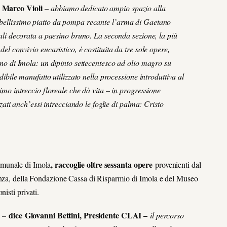
a Marco Violi
– abbiamo dedicato ampio spazio alla
 bellissimo piatto da pompa recante l’arma di Gaetano
uali decorata a paesino bruno. La seconda sezione, la più
el convivio eucaristico, è costituita da tre sole opere,
ano di Imola: un dipinto settecentesco ad olio magro su
dibile manufatto utilizzato nella processione introduttiva al
imo intreccio floreale che dà vita – in progressione
zzati anch’essi intrecciando le foglie di palma: Cristo
, raccoglie o
ltre sessanta opere
omunale di Imola
provenienti dal
aenza, della Fondazione Cassa di Risparmio di Imola e del Museo
isti privati.
dice
Giovanni Bettini, Presidente CLAI –
e –
il percorso