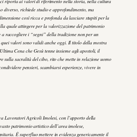
riporta ai valori di riferimento nella storia, nella cultura
nno diverso, richiede studio e approfondimento, ma
 dimensione così ricca e profonda da lasciare stupiti per la
la quale attingere per la valorizzazione del patrimonio
re a raccogliere i “segni” della tradizione non per un
quei valori sono validi anche oggi. Il titolo della mostra
’Ultima Cena che Gesù tenne insieme agli apostoli, il
sulla sacralità del cibo, rito che mette in relazione uomo
, condividere pensieri, scambiarsi esperienze, vivere in
va Lavoratori Agricoli Imolesi, con l’apporto della
vasto patrimonio artistico dell’area imolese,
itaria. È superfluo mettere in evidenza genericamente il