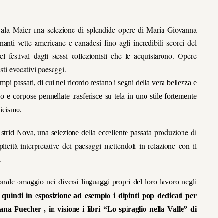
 Sala Maier una selezione di splendide opere di Maria Giovanna
anti vette americane e canadesi fino agli incredibili scorci del
l festival dagli stessi collezionisti che le acquistarono. Opere
sti evocativi paesaggi.
mpi passati, di cui nel ricordo restano i segni della vera bellezza e
o e corpose pennellate trasferisce su tela in uno stile fortemente
ticismo.
produzione di
Astrid Nova, una selezione della eccellente passata
licità interpretative dei paesaggi mettendoli in relazione con il
.
rsonale omaggio nei diversi linguaggi propri del loro lavoro negli
 quindi in esposizione ad esempio i dipinti pop dedicati per
na Puecher , in visione i libri “Lo spiraglio nella Valle” di