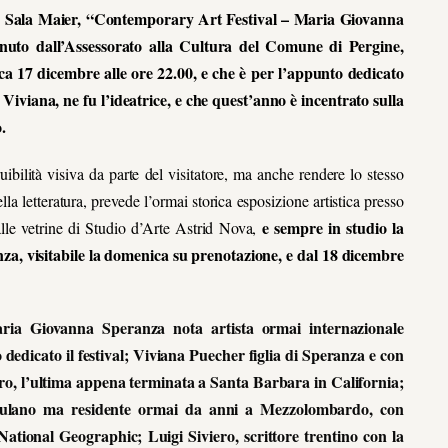
 in Sala Maier, “Contemporary Art Festival – Maria Giovanna
nuto dall’Assessorato alla Cultura del Comune di Pergine,
a 17 dicembre alle ore 22.00, e che è per l’appunto dedicato
iviana, ne fu l’ideatrice, e che quest’anno è incentrato sulla
.
ibilità visiva da parte del visitatore, ma anche rendere lo stesso
ella letteratura, prevede l’ormai storica esposizione artistica presso
e sempre in studio la
dalle vetrine di Studio d’Arte Astrid Nova,
a, visitabile la domenica su prenotazione, e dal 18 dicembre
aria Giovanna Speranza nota artista ormai internazionale
edicato il festival; Viviana Puecher figlia di Speranza e con
stero, l’ultima appena terminata a Santa Barbara in California;
riulano ma residente ormai da anni a Mezzolombardo, con
National Geographic; Luigi Siviero, scrittore trentino con la