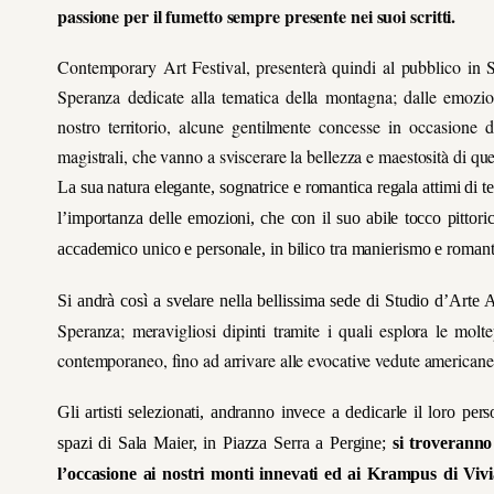
passione per il fumetto sempre presente nei suoi scritti.
Contemporary Art Festival, presenterà quindi al pubblico in
Speranza dedicate alla tematica della montagna; dalle emozion
nostro territorio, alcune gentilmente concesse in occasione de
magistrali, che vanno a sviscerare la bellezza e maestosità di que
La sua natura elegante, sognatrice e romantica regala attimi di te
l’importanza delle emozioni, che con il suo abile tocco pittoric
accademico unico e personale, in bilico tra manierismo e roman
Si andrà così a svelare nella bellissima sede di Studio d’Arte 
Speranza; meravigliosi dipinti tramite i quali esplora le moltep
contemporaneo, fino ad arrivare alle evocative vedute americane
Gli artisti selezionati, andranno invece a dedicarle il loro pe
spazi di Sala Maier, in Piazza Serra a Pergine;
si troveranno
l’occasione ai nostri monti innevati ed ai Krampus di Vivia