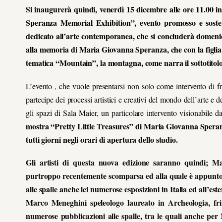
Si inaugurerà quindi, venerdì 15 dicembre alle ore 11.00
Speranza Memorial Exhibition”, evento promosso e soste
dedicato all’arte contemporanea, che si concluderà domenic
alla memoria di Maria Giovanna Speranza, che con la figlia V
tematica “Mountain”, la montagna, come narra il sottotitolo
L’evento , che vuole presentarsi non solo come intervento di fru
partecipe dei processi artistici e creativi del mondo dell’arte e d
gli spazi di Sala Maier, un particolare intervento visionabile 
mostra “Pretty Little Treasures” di Maria Giovanna Speranz
tutti giorni negli orari di apertura dello studio.
Gli artisti di questa nuova edizione saranno quindi; M
purtroppo recentemente scomparsa ed alla quale è appunto d
alle spalle anche lei numerose esposizioni in Italia ed all’e
Marco Meneghini speleologo laureato in Archeologia, f
numerose pubblicazioni alle spalle, tra le quali anche per 