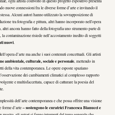
le, ogni artista coinvolto in questo progetto espositivo presenta
do nuove connessioni fra le diverse forme d’arte e invitando il
e stessa. Alcuni autori hanno utilizzato la sovrapposizione di
zione tra fotografia e pittura, altri hanno incorporato nell’opera
o
, altri ancora hanno fatto della fotografia uno strumento parte di
si, la contaminazione risiede nell’accostamento inedito
di soggetti
ti nuovi
.
ll’opera d’arte ma anche i suoi contenuti concettuali. Gli artisti
e ambientale, culturale, sociale e personale
, mettendo in
etti della vita contemporanea. Le opere esposte spaziano
dall’osservazione dei cambiamenti climatici al complesso rapporto
olgente e multisfaccettata, capace di catturare la poesia del
nte.
mplessità dell’arte contemporanea e che possa offrire una visione
– sostengono le curatrici Francesca Bianucci e
le forme d’arte
in mostra, gli autori si fanno interpreti del tema generale che