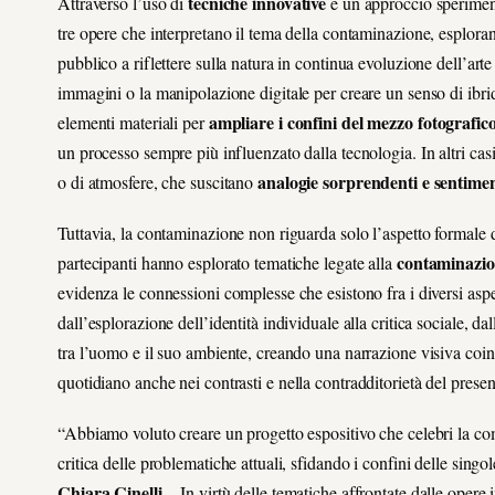
tecniche innovative
Attraverso l’uso di
e un approccio sperimenta
tre opere che interpretano il tema della contaminazione, esploran
pubblico a riflettere sulla natura in continua evoluzione dell’art
immagini o la manipolazione digitale per creare un senso di ibrida
ampliare i confini del mezzo fotografic
elementi materiali per
un processo sempre più influenzato dalla tecnologia.
In altri ca
analogie sorprendenti e sentimen
o di atmosfere, che suscitano
Tuttavia, la contaminazione non riguarda solo l’aspetto formale de
contaminazion
partecipanti hanno esplorato tematiche legate alla
evidenza le connessioni complesse che esistono fra i diversi asp
dall’esplorazione dell’identità individuale alla critica sociale, 
tra l’uomo e il suo ambiente, creando una narrazione visiva coinv
quotidiano
anche nei contrasti e nella contradditorietà del prese
“Abbiamo voluto creare un progetto espositivo che celebri la co
critica delle problematiche attuali, sfidando i confini delle singo
Chiara Cinelli
-. In virtù delle tematiche affrontate dalle opere 