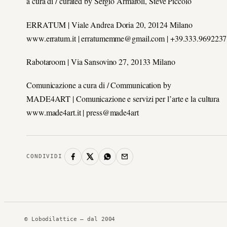
a cura di / curated by Sergio Armaroli, Steve Piccolo
ERRATUM | Viale Andrea Doria 20, 20124 Milano
www.erratum.it | erratumemme@gmail.com | +39.333.9692237
Rabotaroom | Via Sansovino 27, 20133 Milano
Comunicazione a cura di / Communication by
MADE4ART | Comunicazione e servizi per l’arte e la cultura
www.made4art.it | press@made4art
CONDIVIDI
© Lobodilattice — dal 2004