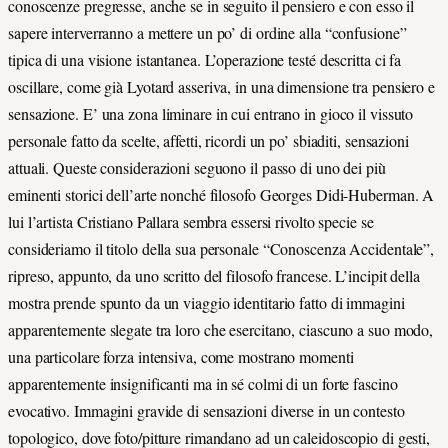
conoscenze pregresse, anche se in seguito il pensiero e con esso il
sapere interverranno a mettere un po’ di ordine alla “confusione”
tipica di una visione istantanea. L’operazione testé descritta ci fa
oscillare, come già Lyotard asseriva, in una dimensione tra pensiero e
sensazione. E’ una zona liminare in cui entrano in gioco il vissuto
personale fatto da scelte, affetti, ricordi un po’ sbiaditi, sensazioni
attuali. Queste considerazioni seguono il passo di uno dei più
eminenti storici dell’arte nonché filosofo Georges Didi-Huberman. A
lui l’artista Cristiano Pallara sembra essersi rivolto specie se
consideriamo il titolo della sua personale “Conoscenza Accidentale”,
ripreso, appunto, da uno scritto del filosofo francese. L’incipit della
mostra prende spunto da un viaggio identitario fatto di immagini
apparentemente slegate tra loro che esercitano, ciascuno a suo modo,
una particolare forza intensiva, come mostrano momenti
apparentemente insignificanti ma in sé colmi di un forte fascino
evocativo. Immagini gravide di sensazioni diverse in un contesto
topologico, dove foto/pitture rimandano ad un caleidoscopio di gesti,