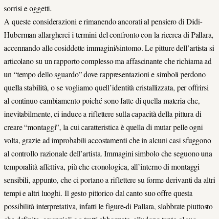
sorrisi e oggetti.
A queste considerazioni e rimanendo ancorati al pensiero di Didi-
Huberman allargherei i termini del confronto con la ricerca di Pallara,
accennando alle cosiddette immagini/sintomo. Le pitture dell’artista si
articolano su un rapporto complesso ma affascinante che richiama ad
un “tempo dello sguardo” dove rappresentazioni e simboli perdono
quella stabilità, o se vogliamo quell’identità cristallizzata, per offrirsi
al continuo cambiamento poiché sono fatte di quella materia che,
inevitabilmente, ci induce a riflettere sulla capacità della pittura di
creare “montaggi”, la cui caratteristica è quella di mutar pelle ogni
volta, grazie ad improbabili accostamenti che in alcuni casi sfuggono
al controllo razionale dell’artista. Immagini simbolo che seguono una
temporalità affettiva, più che cronologica, all’interno di montaggi
sensibili, appunto, che ci portano a riflettere su forme derivanti da altri
tempi e altri luoghi. Il gesto pittorico dal canto suo offre questa
possibilità interpretativa, infatti le figure-di Pallara, slabbrate piuttosto