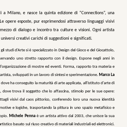
li a Milano, e nasce la quinta edizione di “Connections”, una
 Le opere esposte, pur esprimendosi attraverso linguaggi visivi
mezzo di dialogo e incontro tra culture e visioni. Ogni artista
iversi creativi carichi di suggestioni e significati.
 studi d’Arte si è specializzato in Design del Gioco e del Giocattolo,
nservando uno stretto rapporto con il design. Espone negli anni in
ll’organizzazione di mostre ed eventi. Forma, rapporto tra materia e
artista, sviluppati in un lavoro di sintesi e sperimentazione.
Marco La
 dove ha conseguito la maturità di arte applicata, all’istituto d’arte di
 dove trova il soggetto che lo affascina, stimolo per le sue opere:
ttagli visivi dal caos pittorico, conferendo loro una nuova identità
emotive e logiche, trasportando la pittura in uno spazio metafisico e
copio.
Michele Penna
è un artista attivo dal 2003, che unisce la sua
istico basato sul riuso creativo di materiali industriali ed elettronici.