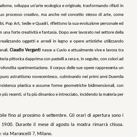
lisme, sviluppa un’arte ecologica e originale, trasformando rifiuti in
l suo processo creativo, ma anche nel concetto stesso di arte, come
i, Pop Art, Sedie e Quadri, riflettono la sua evoluzione personale ed
 una forte creatività e fantasia. Dopo aver lavorato nel settore della
realizzando oggetti e arredi in legno e opere artistiche utilizzando
anali.
Claudio Verganti
nasce a Cuvio e attualmente vive e lavora tra
ria pittorica dapprima con pastelli a cera e, in seguito, con colori ad
pprofondita sperimentazione. Il corpus delle sue opere rappresenta un
più puro astrattismo novecentesco, culminando nei primi anni Duemila
onsistenza plastica e assume forme geometriche bidimensionali, con
e più recenti, si fa più dinamico e intrecciato, incidendo la materia per
abile fino al prossimo 6 settembre. Gli orari di apertura sono i
e 19:00. Durante il mese di agosto la mostra rimarrà chiusa.
e: via Maroncelli 7, Milano.