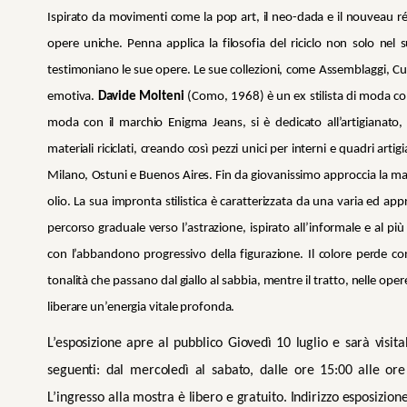
Ispirato da movimenti come la pop art, il neo-dada e il nouveau réa
opere uniche. Penna applica la filosofia del riciclo non solo ne
testimoniano le sue opere. Le sue collezioni, come Assemblaggi, Cub
emotiva.
Davide Molteni
(Como, 1968) è un ex stilista di moda con
moda con il marchio Enigma Jeans, si è dedicato all’artigianato, 
materiali riciclati, creando così pezzi unici per interni e quadri artigi
Milano, Ostuni e Buenos Aires. Fin da giovanissimo approccia la mate
olio. La sua impronta stilistica è caratterizzata da una varia ed a
percorso graduale verso l’astrazione, ispirato all’informale e al 
con l’abbandono progressivo della figurazione. Il colore perde c
tonalità che passano dal giallo al sabbia, mentre il tratto, nelle oper
liberare un’energia vitale profonda.
L’esposizione apre al pubblico Giovedì 10 luglio e sarà visit
seguenti: dal mercoledì al sabato, dalle ore 15:00 alle or
L’ingresso alla mostra è libero e gratuito. Indirizzo esposizion