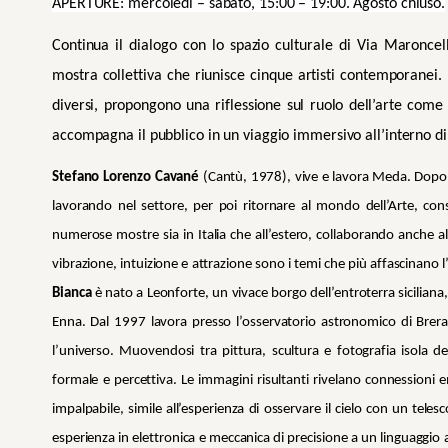
APERTURE: mercoledì – sabato, 15:00 – 19:00. Agosto chiuso.
Continua il dialogo con lo spazio culturale di Via Maroncel
mostra collettiva che riunisce cinque artisti contemporanei.
diversi, propongono una riflessione sul ruolo dell’arte come 
accompagna il pubblico in un viaggio immersivo all’interno di un
Stefano Lorenzo Cavané
(Cantù, 1978), vive e lavora Meda. Dopo gli
lavorando nel settore, per poi ritornare al mondo dell’Arte, co
numerose mostre sia in Italia che all’estero, collaborando anche a
vibrazione, intuizione e attrazione sono i temi che più affascinano l’
Bianca
è nato a Leonforte, un vivace borgo dell’entroterra siciliana,
Enna. Dal 1997 lavora presso l’osservatorio astronomico di Brera,
l’universo. Muovendosi tra pittura, scultura e fotografia isola de
formale e percettiva. Le immagini risultanti rivelano connessioni 
impalpabile, simile all’esperienza di osservare il cielo con un teles
esperienza in elettronica e meccanica di precisione a un linguaggio art