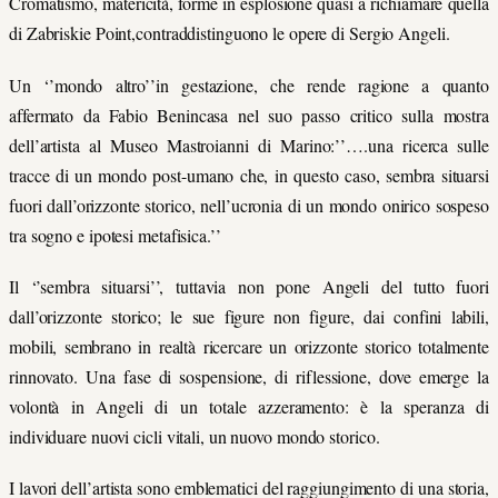
Cromatismo, matericità, forme in esplosione quasi a richiamare quella
di Zabriskie Point,contraddistinguono le opere di Sergio Angeli.
Un ‘’mondo altro’’in gestazione, che rende ragione a quanto
affermato da Fabio Benincasa nel suo passo critico sulla mostra
dell’artista al Museo Mastroianni di Marino:’’….una ricerca sulle
tracce di un mondo post-umano che, in questo caso, sembra situarsi
fuori dall’orizzonte storico, nell’ucronia di un mondo onirico sospeso
tra sogno e ipotesi metafisica.’’
Il ‘’sembra situarsi’’, tuttavia non pone Angeli del tutto fuori
dall’orizzonte storico; le sue figure non figure, dai confini labili,
mobili, sembrano in realtà ricercare un orizzonte storico totalmente
rinnovato. Una fase di sospensione, di riflessione, dove emerge la
volontà in Angeli di un totale azzeramento: è la speranza di
individuare nuovi cicli vitali, un nuovo mondo storico.
I lavori dell’artista sono emblematici del raggiungimento di una storia,