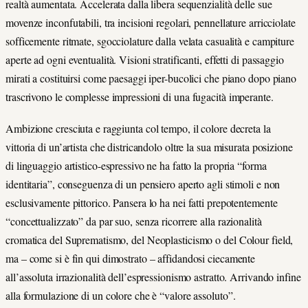
realtà aumentata. Accelerata dalla libera sequenzialità delle sue
movenze inconfutabili, tra incisioni regolari, pennellature arricciolate
sofficemente ritmate, sgocciolature dalla velata casualità e campiture
aperte ad ogni eventualità. Visioni stratificanti, effetti di passaggio
mirati a costituirsi come paesaggi iper-bucolici che piano dopo piano
trascrivono le complesse impressioni di una fugacità imperante.
Ambizione cresciuta e raggiunta col tempo, il colore decreta la
vittoria di un’artista che districandolo oltre la sua misurata posizione
di linguaggio artistico-espressivo ne ha fatto la propria “forma
identitaria”, conseguenza di un pensiero aperto agli stimoli e non
esclusivamente pittorico. Pansera lo ha nei fatti prepotentemente
“concettualizzato” da par suo, senza ricorrere alla razionalità
cromatica del Suprematismo, del Neoplasticismo o del Colour field,
ma – come si è fin qui dimostrato – affidandosi ciecamente
all’assoluta irrazionalità dell’espressionismo astratto. Arrivando infine
alla formulazione di un colore che è “valore assoluto”.