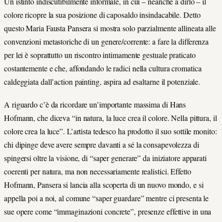
Un istinto indiscutibilmente informale, in cui – neanche a dirlo – il
colore ricopre la sua posizione di caposaldo insindacabile. Detto
questo Maria Fausta Pansera si mostra solo parzialmente allineata alle
convenzioni metastoriche di un genere/corrente: a fare la differenza
per lei è soprattutto un riscontro intimamente gestuale praticato
costantemente e che, affondando le radici nella cultura cromatica
caldeggiata dall’action painting, aspira ad esaltarne il potenziale.
A riguardo c’è da ricordare un’importante massima di Hans
Hofmann, che diceva “in natura, la luce crea il colore. Nella pittura, il
colore crea la luce”. L’artista tedesco ha prodotto il suo sottile monito:
chi dipinge deve avere sempre davanti a sé la consapevolezza di
spingersi oltre la visione, di “saper generare” da iniziatore apparati
coerenti per natura, ma non necessariamente realistici. Effetto
Hofmann, Pansera si lancia alla scoperta di un nuovo mondo, e si
appella poi a noi, al comune “saper guardare” mentre ci presenta le
sue opere come “immaginazioni concrete”, presenze effettive in una