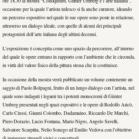
ore 18.30 la mostra “Colloquium. Günter Umberg e l’arte italiana”,
occasione per la quale l’artista tedesco si fa anche curatore, ideando
un percorso espositivo nel quale le sue opere sono poste in relazione,
attraverso un dialogo ideale, con quelle di alcuni dei principali
protagonisti dell’arte italiana degli ultimi decenni.
L’esposizione è concepita come uno spazio da percorrere, all’interno
del quale le opere entrano in rapporto con l’ambiente che le circonda,
in virtù del valore fisico della pittura stessa che le costituisce.
In occasione della mostra verrà pubblicato un volume contenente un
saggio di Paolo Bolpagni, frutto di un lungo dialogo con l’artista, nel
quale sono indagati i legami tra i potenti monocromi di Günter
Umberg presentati negli spazi espositivi e le opere di Rodolfo Aricò,
Carlo Ciussi, Gianni Colombo, Dadamaino, Riccardo De Marchi,
Piero Dorazio, Lucio Fontana, Mario Nigro, Angelo Savelli,
Salvatore Scarpitta, Nelio Sonego ed Emilio Vedova con l’obiettivo
di instaurare rimandi visivi e concettuali.