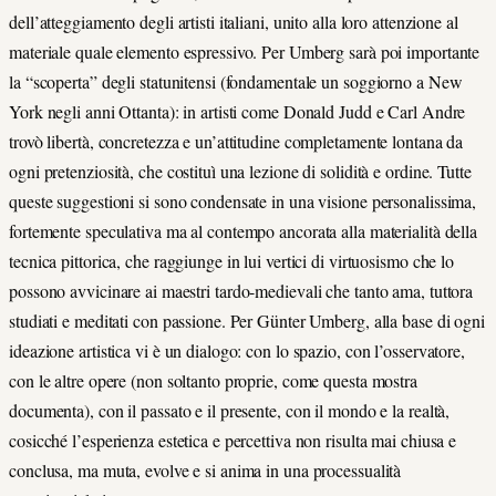
dell’atteggiamento degli artisti italiani, unito alla loro attenzione al
materiale quale elemento espressivo. Per Umberg sarà poi importante
la “scoperta” degli statunitensi (fondamentale un soggiorno a New
York negli anni Ottanta): in artisti come Donald Judd e Carl Andre
trovò libertà, concretezza e un’attitudine completamente lontana da
ogni pretenziosità, che costituì una lezione di solidità e ordine. Tutte
queste suggestioni si sono condensate in una visione personalissima,
fortemente speculativa ma al contempo ancorata alla materialità della
tecnica pittorica, che raggiunge in lui vertici di virtuosismo che lo
possono avvicinare ai maestri tardo-medievali che tanto ama, tuttora
studiati e meditati con passione. Per Günter Umberg, alla base di ogni
ideazione artistica vi è un dialogo: con lo spazio, con l’osservatore,
con le altre opere (non soltanto proprie, come questa mostra
documenta), con il passato e il presente, con il mondo e la realtà,
cosicché l’esperienza estetica e percettiva non risulta mai chiusa e
conclusa, ma muta, evolve e si anima in una processualità