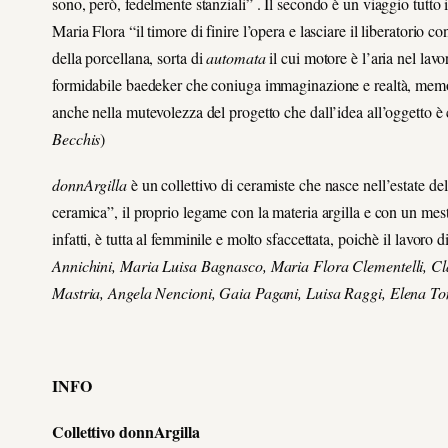
sono, però, fedelmente stanziali” . Il secondo è un viaggio tutt
Maria Flora “il timore di finire l’opera e lasciare il liberatorio 
della porcellana, sorta di
automata
il cui motore è l’aria nel la
formidabile baedeker che coniuga immaginazione e realtà, memor
anche nella mutevolezza del progetto che dall’idea all’oggetto è c
Becchis
)
donnArgilla
è un collettivo di ceramiste che nasce nell’estate de
ceramica”, il proprio legame con la materia argilla e con un mes
infatti, è tutta al femminile e molto sfaccettata, poichè il lavoro d
Annichini, Maria Luisa Bagnasco, Maria Flora Clementelli, C
Mastria, Angela Nencioni, Gaia Pagani, Luisa Raggi, Elena Ton
INFO
Collettivo donnArgilla