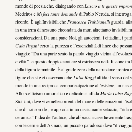
mondo di poesia che, dialogando con
Lascio a te queste impront
Medeiros e
Mi feci tante domande
di Pablo Neruda, si interroga 
ricordo. È agli Invisibili che
Francesca Trubbianelli
guarda, alla
in una terra di nessuno circondata da muri altrettanto invisibili m
considerazioni. Da una parte Noi, gli autoctoni, i cittadini, i patri
Gaia Pagani
cerca la purezza e l’essenzialità di linee che possa
viaggio: “Da una parte sento la parola viaggio vicina all’evoluzion
civiltà.”. e questo doppio carattere si estrinseca nella fusione tra
della figura femminile. È al grado zero della narrazione ironica
figure che si e ci osservano che
Luisa Raggi
affida il senso del 
mondo in una reciproca compartecipazione all’esistere, un nascere 
Allo scetticismo umoristico e delicato si affida
Maria Luisa Bag
Siciliani, dove vive nelle correnti del mare e delle emozioni l’
che di noi sorride-, e approda in un rassicurante setaccio, “ridare
ceramica” l’idea dell’autrice, che abbraccia case lievemente tras
con le cernie dell’Asinara, un piccolo paradosso dove “il viaggi