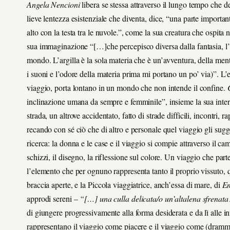
Angela Nencioni
libera se stessa attraverso il lungo tempo che d
lieve lentezza esistenziale che diventa, dice, “una parte importan
alto con la testa tra le nuvole.”, come la sua creatura che ospita 
sua immaginazione “[…]che percepisco diversa dalla fantasia, l’
mondo. L’argilla è la sola materia che è un’avventura, della mente
i suoni e l’odore della materia prima mi portano un po’ via)”. L’
viaggio, porta lontano in un mondo che non intende il confine.
inclinazione umana da sempre e femminile”, insieme la sua interi
strada, un altrove accidentato, fatto di strade difficili, incontri, 
recando con sé ciò che di altro e personale quel viaggio gli sugg
ricerca: la donna e le case e il viaggio si compie attraverso il 
schizzi, il disegno, la riflessione sul colore. Un viaggio che part
l’elemento che per ognuno rappresenta tanto il proprio vissuto, 
braccia aperte, e la Piccola viaggiatrice, anch’essa di mare, di
Em
approdi sereni –
“[…] una culla delicata/o un’altalena sfrenata
di giungere progressivamente alla forma desiderata e da lì alle in
rappresentano il viaggio come piacere e il viaggio come (dramma