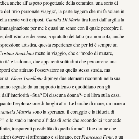
edica anche all’aspetto progettuale della ceramica, una sorta di
te del ‘mio personale viaggio’, la parte leggera che mi fa volare in
nella mente voli e riposi.
Claudia Di Mario
tira fuori dall’argilla la
immaginazione per me è quasi un senso con il quale percepire il
, dell’istinto e dei sensi, sopratutto del tatto (ma non solo, anche
espressione artistica, questa esperienza che per lei è sempre un
Cristina Annichini
mette in viaggio, che è “modo di mutare,
orità e la donna, due apparenti solitudini che percorrono una
rapporti che attirano l’osservatore su quella stessa strada, ma
erirà.
Elena Tonellotto
dipinge due elementi ricorrenti nella sua
cammino segnato da un rapporto intenso e quotidiano con gli
e dall’interiorità –Sua? Di ciascuna donna?- e si libra sulla casa,
quanto l’esplorazione di luoghi altri. Le barche di mare, un mare a
anuela Mastria
sono la speranza, il coraggio e la fiducia di
?
”- e lo studio intorno all’idea di serie che secondo lei “concede
finite, trasparenti possibilità di quella forma”. Due donne che
tico) dovere si affrontano e si legano, per
Francesca Fenu
, a un