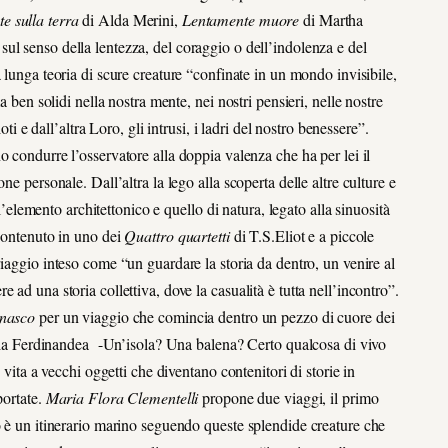
e sulla terra
di Alda Merini,
Lentamente muore
di Martha
sul senso della lentezza, del coraggio o dell’indolenza e del
 lunga teoria di scure creature “confinate in un mondo invisibile,
a ben solidi nella nostra mente, nei nostri pensieri, nelle nostre
oti e dall’altra Loro, gli intrusi, i ladri del nostro benessere”.
no condurre l’osservatore alla doppia valenza che ha per lei il
e personale. Dall’altra la lego alla scoperta delle altre culture e
 l’elemento architettonico e quello di natura, legato alla sinuosità
 contenuto in uno dei
Quattro quartetti
di T.S.Eliot e a piccole
viaggio inteso come “un guardare la storia da dentro, un venire al
ad una storia collettiva, dove la casualità è tutta nell’incontro”.
nasco
per un viaggio che comincia dentro un pezzo di cuore dei
isola Ferdinandea -Un’isola? Una balena? Certo qualcosa di vivo
 vita a vecchi oggetti che diventano contenitori di storie in
portate.
Maria Flora Clementelli
propone due viaggi, il primo
o è un itinerario marino seguendo queste splendide creature che