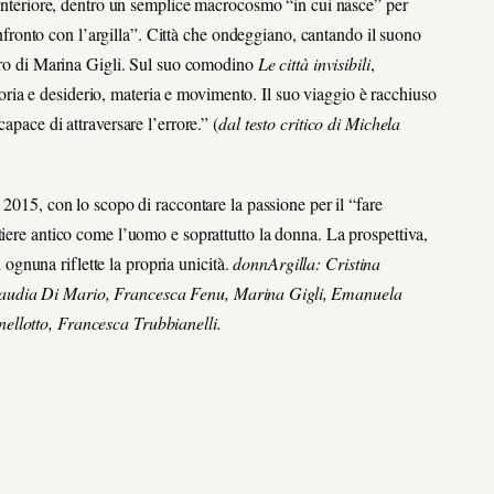
o interiore, dentro un semplice macrocosmo “in cui nasce” per
confronto con l’argilla”. Città che ondeggiano, cantando il suono
voro di Marina Gigli. Sul suo comodino
Le città invisibili
,
ia e desiderio, materia e movimento. Il suo viaggio è racchiuso
apace di attraversare l’errore.” (
dal testo critico di Michela
l 2015, con lo scopo di raccontare la passione per il “fare
tiere antico come l’uomo e soprattutto la donna. La prospettiva,
i ognuna riflette la propria unicità.
donnArgilla: Cristina
laudia Di Mario, Francesca Fenu, Marina Gigli, Emanuela
ellotto, Francesca Trubbianelli.