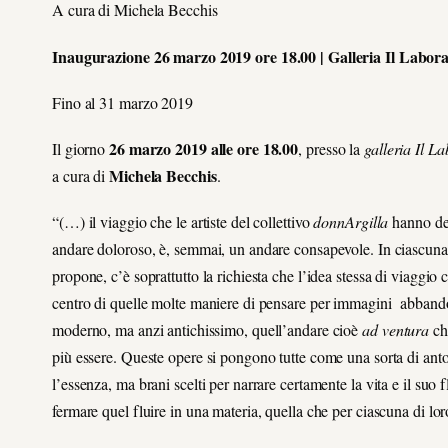
A cura di Michela Becchis
Inaugurazione 26 marzo 2019 ore 18.00 | Galleria Il Labo
Fino al 31 marzo 2019
26 marzo 2019 alle ore 18.00
Il giorno
, presso la
galleria Il L
Michela Becchis
a cura di
.
“(…) il viaggio che le artiste del collettivo
donnArgilla
hanno dec
andare doloroso, è, semmai, un andare consapevole. In ciascuna de
propone, c’è soprattutto la richiesta che l’idea stessa di viaggio c
centro di quelle molte maniere di pensare per immagini abband
moderno, ma anzi antichissimo, quell’andare cioè
ad ventura
ch
più essere. Queste opere si pongono tutte come una sorta di ant
l’essenza, ma brani scelti per narrare certamente la vita e il suo f
fermare quel fluire in una materia, quella che per ciascuna di