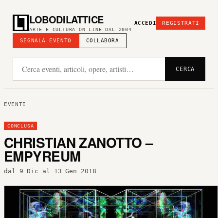
LOBODILATTICE
ACCEDI
REGISTRATI
ARTE E CULTURA ON LINE DAL 2004
SEGNALA EVENTO
COLLABORA
CERCA
EVENTI
CONCLUSA
CHRISTIAN ZANOTTO –
EMPYREUM
dal 9 Dic al 13 Gen 2018