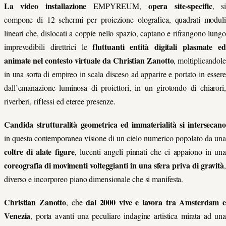
La video installazione
opera site-specific
EMPYREUM,
, si
compone di 12 schermi per proiezione olografica, quadrati moduli
lineari che, dislocati a coppie nello spazio, captano e rifrangono lungo
fluttuanti entità digitali plasmate e
imprevedibili direttrici le
animate nel contesto virtuale da Christian Zanotto
, moltiplicandole
in una sorta di empireo in scala disceso ad apparire e portato in essere
dall’emanazione luminosa di proiettori, in un girotondo di chiarori,
riverberi, riflessi ed eteree presenze.
Candida strutturalità geometrica ed immaterialità si intersecano
in questa contemporanea visione di un cielo numerico popolato da una
coltre di alate figure
, lucenti angeli pinnati che ci appaiono in una
coreografia di movimenti volteggianti in una sfera priva di gravità
,
diverso e incorporeo piano dimensionale che si manifesta.
Christian Zanotto
dal 2000 vive e lavora tra Amsterdam e
, che
Venezia
, porta avanti una peculiare indagine artistica mirata ad una