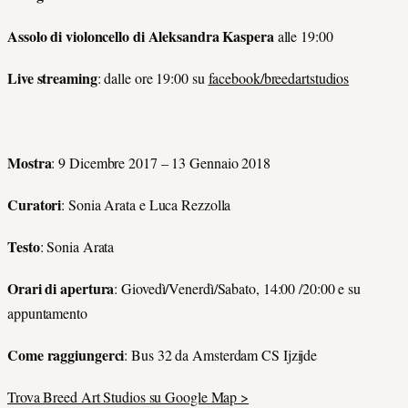
Assolo di violoncello di Aleksandra Kaspera
alle 19:00
Live streaming
:
dalle ore 19:00 su
facebook/breedartstudios
Mostra
:
9 Dicembre 2017 – 13 Gennaio 2018
Curatori
:
Sonia Arata e Luca Rezzolla
Testo
:
Sonia Arata
Orari di apertura
:
Giovedì/Venerdì/Sabato, 14:00 /20:00 e su
appuntamento
Come raggiungerci
:
Bus 32 da Amsterdam CS Ijzijde
Trova Breed Art Studios su Google Map >