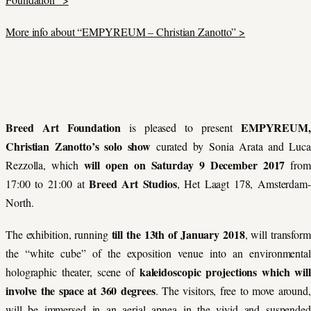
More info about “EMPYREUM – Christian Zanotto” >
Breed Art Foundation
EMPYREUM,
is pleased to present
Christian Zanotto’s solo show
curated by Sonia Arata and Luca
will open on Saturday 9 December 2017
Rezzolla, which
from
Breed Art Studios
17:00 to 21:00 at
, Het Laagt 178, Amsterdam-
North.
till the 13th of January 2018
The exhibition, running
,
will transform
the “white cube” of the exposition venue into an environmental
kaleidoscopic projections which wil
holographic theater, scene of
involve the space at 360 degrees
. The visitors,
free to move around,
will be immersed in an aerial apnea in the vivid and suspended