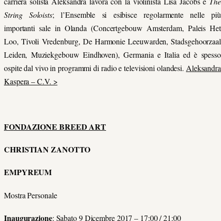
carriera solista Aleksandra lavora con la violinista Lisa Jacobs e
The
String Soloists
; l’Ensemble si esibisce regolarmente nelle più
importanti sale in Olanda (Concertgebouw Amsterdam, Paleis Het
Loo, Tivoli Vredenburg, De Harmonie Leeuwarden, Stadsgehoorzaal
Leiden, Muziekgebouw Eindhoven), Germania e Italia ed è spesso
ospite dal vivo in programmi di radio e televisioni olandesi.
Aleksandra
Kaspera – C.V. >
FONDAZIONE BREED ART
CHRISTIAN ZANOTTO
EMPYREUM
Mostra Personale
Inaugurazione
:
Sabato 9 Dicembre 2017 – 17:00 / 21:00