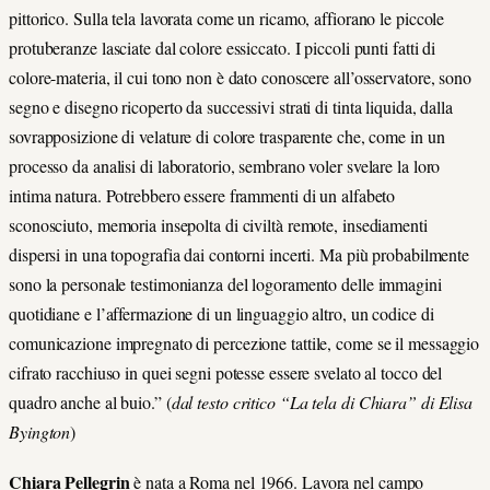
pittorico. Sulla tela lavorata come un ricamo, affiorano le piccole
protuberanze lasciate dal colore essiccato. I piccoli punti fatti di
colore-materia, il cui tono non è dato conoscere all’osservatore, sono
segno e disegno ricoperto da successivi strati di tinta liquida, dalla
sovrapposizione di velature di colore trasparente che, come in un
processo da analisi di laboratorio, sembrano voler svelare la loro
intima natura. Potrebbero essere frammenti di un alfabeto
sconosciuto, memoria insepolta di civiltà remote, insediamenti
dispersi in una topografia dai contorni incerti. Ma più probabilmente
sono la personale testimonianza del logoramento delle immagini
quotidiane e l’affermazione di un linguaggio altro, un codice di
comunicazione impregnato di percezione tattile, come se il messaggio
cifrato racchiuso in quei segni potesse essere svelato al tocco del
quadro anche al buio.” (
dal testo critico “La tela di Chiara” di Elisa
Byington
)
Chiara Pellegrin
è nata a Roma nel 1966. Lavora nel campo