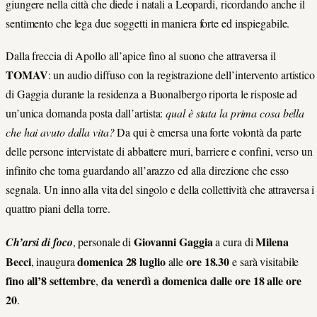
giungere nella città che diede i natali a Leopardi, ricordando anche il
sentimento che lega due soggetti in maniera forte ed inspiegabile.
Dalla freccia di Apollo all’apice fino al suono che attraversa il
TOMAV
: un audio diffuso con la registrazione dell’intervento artistico
di Gaggia durante la residenza a Buonalbergo riporta le risposte ad
un’unica domanda posta dall’artista:
qual è stata la prima cosa bella
che hai avuto dalla vita?
Da qui è emersa una forte volontà da parte
delle persone intervistate di abbattere muri, barriere e confini, verso un
infinito che torna guardando all’arazzo ed alla direzione che esso
segnala. Un inno alla vita del singolo e della collettività che attraversa i
quattro piani della torre.
Giovanni Gaggia
Milena
Ch’arsi di foco
, personale di
a cura di
Becci
domenica 28 luglio
ore 18.30
, inaugura
alle
e sarà visitabile
fino all’8 settembre
da venerdì a domenica
dalle ore 18 alle ore
,
20
.