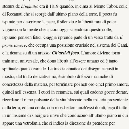
stesura de
L’infinito
: era il 1819 quando, in cima al Monte Tabor, colle
di Recanati che si scorge dall’ultimo piano della torre, il poeta fu
ispirato per descrivere la pace, il silenzio e la libertà rara di poter
vagare con la mente che ancora oggi, salendo su questo colle,
ispirano pensieri felici. Gaggia riprende parte di un verso tratto da
Il
primo amore
, che occupa una posizione cruciale nel sistema dei Canti,
e la ricama su di un arazzo:
Ch’arsi di foco
. L’amore diviene forza
trainante, universale, che dona libertà all’essere umano ed è tanto
spirituale quanto carnale. La traccia ematica dei disegni esposti in
mostra, dal tratto delicatissimo, è simbolo di forza ma anche di
concretezza della materia, per terminare poi nell’oro e nel primo amore,
quindi nell’essenza. I cuori in ceramica, sui quali cadono gocce dorate,
ricordano il ritmo pulsante della vita bloccato nella materia proveniente
dalla terra, ed una corda, con moschettoni anch’essi dorati, lega il tutto
in un insieme di sinergie e rinvii che conducono all’ultimo piano in cui
appare una vetrofania che ci indica la direzione da prendere per