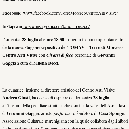
Facebook_
www.facebook.com/TorreMorescoCentroArtiVisive/
Instagram_
www.instagram.com/torre_moresco/
28 luglio
ore 18.30
Domenica
alle
inaugura il quarto appuntamento
nuova
stagione espositiva
TOMAV –
Torre di Moresco
della
del
Centro Arti Visive
Giovanni
con
Ch’arsi di foco
personale di
Gaggia
Milena Becci
a cura di
.
La curatrice, insieme al direttore artistico del Centro Arti Visive
Andrea Giusti
28 luglio
, ha deciso di ospitare da domenica
,
all’interno della peculiare struttura che domina la valle dell’Aso, i lavori
Giovanni Gaggia
Casa Sponge
di
, artista,
performer
e fondatore di
,
Associazione Culturale marchigiana con la quale collabora dagli albori
della sua formazione. Il progetto espositivo segue metaforicamente la