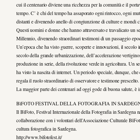
cui il centenario diviene una ricchezza per la comunità e il port
tempo. C’ è chi del tempo ha assaporato ogni rintocco, ogni mu
distanti e divenendo anello di congiunzione di culture e mondi
Questi uomini e donne che hanno attraversato e travalicato un s
Millennio, divenendo straordinari testimoni di un passaggio epo
Un’epoca che ha visto guerre, scoperte e innovazioni, il secolo i
secolo della grande urbanizzazione, dell’accelerazione vertiginos
produzione in serie, della rivoluzione verde in agricoltura. Un 
ha visto la nascita di internet. Un periodo speciale, dunque, che
regala il ruolo straordinario di osservatore e testimone prescelto.
La maggior parte dei centenari ad oggi gode di buona salute, è i
BìFOTO FESTIVAL DELLA FOTOGRAFIA IN SARDEG
Il BìFoto, Festival Internazionale della Fotografia in Sardegna 
collaborazione con i volontari dell’Associazione Culturale BìFo
cultura fotografica in Sardegna.
http://www.bifotofest.it/