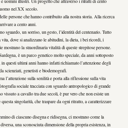
 uomini illustri. Un progetto che attraverso i ritratti di cento
 l’uomo nel XX secolo.
delle persone che hanno contribuito alla nostra storia. Alla ricerca
arrivare a cento anni.
uno sguardo, un sorriso, un gesto, l’identità del centenario. Tutto
, dove si analizzano le abitudini, la dieta, i bei ricordi, i
ie mostrano la straordinaria vitalità di queste strepitose persone.
 la Sardegna, è un parco genetico molto speciale, da anni sottoposto
à in questi ultimi anni hanno infatti richiamato l’attenzione degli
da scienziati, genetisti e biodemografi.
 l’attenzione sulla senilità e porta alla riflessione sulla vita
fotografia sociale tracciata con sguardo antropologico di grande
vissuto a cavallo tra due secoli, è pur vero che non esiste un
questa singolarità, che traspare da ogni ritratto, a caratterizzare
 cammino di ciascuno disegna e ridisegna, ci mostrano come la
 diversa, una sconosciuta dimensione della propria esistenza, in