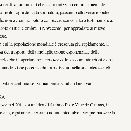
avoce di valori antichi che si armonizzano coi mutamenti del
tamento, ogni delicata sfumatura, passando attraverso epoche
 che non avremmo potuto conoscere senza la loro testimonianza.
ecolo di luci e ombre, il Novecento, per approdare al nuovo
cale.
n cui la popolazione mondiale è cresciuta più rapidamente, il
a dei trasporti, della moltiplicazione esponenziale della
secolo che in apertura non conosceva le telecomunicazioni e che
 quando viene percorso da un individuo nella sua interezza gli
n vita e continua senza mai fermarsi ad andare avanti.
NA
nasce nel 2011 da un’idea di Stefano Pia e Vittorio Cannas, in
to che, ogni anno, lavorano ad un unico obiettivo: promuovere la