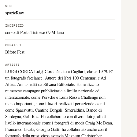
SEDE
spazioRaw
INDIRIZZO
corso di Porta Ticinese 69 Milano
CURATORE
Bìfoto Fest
ARTISTI
LUIGI CORDA Luigi Corda è nato a Cagliari, classe 1979. E’
un fotografo freelance. Autore dei libri 100 Centenari e Ad
Attrus Annus editi da Silvana Editoriale. Ha realizzato
numerose campagne pubblicitarie a livello nazionale ed
internazionale, come Porsche e Luna Rossa Challenge non
meno importanti, sono i lavori realizzati per aziende o enti
come Sgaravatti, Cantine Dorgali, Smeraldina, Banco di
Sardegna, Gal, Ras. Ha collaborato con diversi fotografi di
livello internazionale come i fotografi di moda Craig Mc Dean,
Francesco Licata, Giorgio Gatti, ha collaborato anche con il
fotografo della prestigiosa agenzia Magnum Christopher