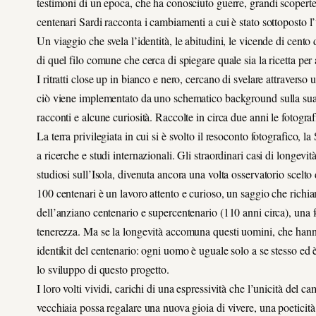
testimoni di un epoca, che ha conosciuto guerre, grandi scoperte e
centenari Sardi racconta i cambiamenti a cui è stato sottoposto
Un viaggio che svela l’identità, le abitudini, le vicende di cento 
di quel filo comune che cerca di spiegare quale sia la ricetta per 
I ritratti close up in bianco e nero, cercano di svelare attraverso 
ciò viene implementato da uno schematico background sulla sua vita
racconti e alcune curiosità. Raccolte in circa due anni le fotograf
La terra privilegiata in cui si è svolto il resoconto fotografico,
a ricerche e studi internazionali. Gli straordinari casi di longevit
studiosi sull’Isola, divenuta ancora una volta osservatorio scelto 
100 centenari è un lavoro attento e curioso, un saggio che richiama
dell’anziano centenario e supercentenario (110 anni circa), una 
tenerezza. Ma se la longevità accomuna questi uomini, che hanno 
identikit del centenario: ogni uomo è uguale solo a se stesso ed è 
lo sviluppo di questo progetto.
I loro volti vividi, carichi di una espressività che l’unicità del
vecchiaia possa regalare una nuova gioia di vivere, una poeticità