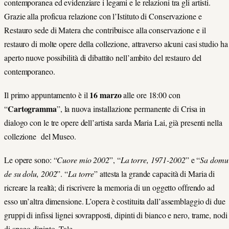
contemporanea ed evidenziare i legami e le relazioni tra gli artisti.
Grazie alla proficua relazione con l’Istituto di Conservazione e
Restauro sede di Matera che contribuisce alla conservazione e il
restauro di molte opere della collezione, attraverso alcuni casi studio ha
aperto nuove possibilità di dibattito nell’ambito del restauro del
contemporaneo.
16 marzo
Il primo appuntamento è
il
alle ore 18:00 con
Cartogramma
“
”, la nuova installazione permanente di Crisa in
dialogo con le tre opere dell’artista sarda Maria Lai, già presenti nella
collezione del Museo.
Le opere sono: “
Cuore mio 2002
”, “
La torre, 1971-2002
” e “
Sa domu
de su dolu, 2002
”. “
La torre
” attesta la grande capacità di Maria di
ricreare la realtà; di riscrivere la memoria di un oggetto offrendo ad
esso un’altra dimensione. L’opera è costituita dall’assemblaggio di due
gruppi di infissi lignei sovrapposti, dipinti di bianco e nero, trame, nodi
di spago dipinto. Tale