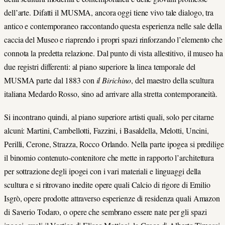
dell’arte. Difatti il MUSMA, ancora oggi tiene vivo tale dialogo, tra
antico e contemporaneo raccontando questa esperienza nelle sale della
caccia del Museo e riaprendo i propri spazi rinforzando l’elemento che
connota la predetta relazione. Dal punto di vista allestitivo, il museo ha
due registri differenti: al piano superiore la linea temporale del
MUSMA parte dal 1883 con
il Birichino
, del maestro della scultura
italiana Medardo Rosso, sino ad arrivare alla stretta contemporaneità.
Si incontrano quindi, al piano superiore artisti quali, solo per citarne
alcuni: Martini, Cambellotti, Fazzini, i Basaldella, Melotti, Uncini,
Perilli, Cerone, Strazza, Rocco Orlando. Nella parte ipogea si predilige
il binomio contenuto-contenitore che mette in rapporto l’architettura
per sottrazione degli ipogei con i vari materiali e linguaggi della
scultura e si ritrovano inedite opere quali Calcio di rigore di Emilio
Isgrò, opere prodotte attraverso esperienze di residenza quali Amazon
di Saverio Todaro, o opere che sembrano essere nate per gli spazi