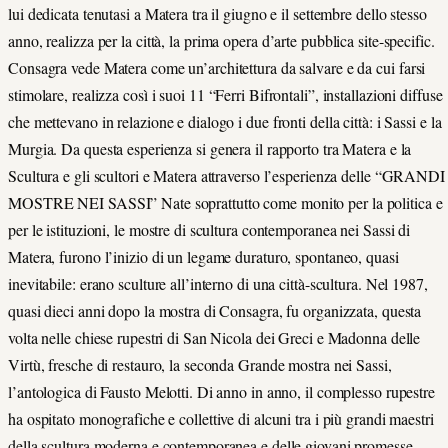
lui dedicata tenutasi a Matera tra il giugno e il settembre dello stesso
anno
, realizza per la città, la prima opera d’arte pubblica site-specific.
Consagra vede Matera come un’architettura da salvare e da
cui farsi
stimolare,
realizza così i suoi 11
“Ferri Bifrontali”, installazioni diffuse
che mettevano in relazione e dialogo i due fronti della città: i Sassi e la
Murgia. Da questa esperienza si genera il rapporto tra Matera e la
Scultura e gli scultori e Matera attraverso l’esperienza delle “GRANDI
MOSTRE NEI SASSI” Nate soprattutto come monito per la politica e
per le istituzioni, le mostre di scultura contemporanea nei Sassi di
Matera, furono l’inizio di un legame duraturo, spontaneo, quasi
inevitabile: erano sculture all’interno di una città-scultura. Nel 1987,
quasi dieci anni dopo la mostra di Consagra, fu organizzata, questa
volta nelle chiese rupestri di San Nicola dei Greci e Madonna delle
Virtù, fresche di restauro, la seconda Grande mostra nei Sassi,
l’antologica di Fausto Melotti. Di anno in anno, il complesso rupestre
ha ospitato monografiche e collettive di alcuni tra i più grandi maestri
della scultura moderna e contemporanea e delle giovani promesse