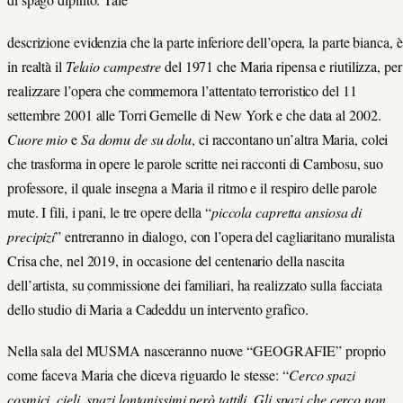
descrizione evidenzia che la parte inferiore dell’opera, la parte bianca, è
in realtà il
Telaio campestre
del 1971 che Maria ripensa e riutilizza, per
realizzare l’opera che commemora l’attentato terroristico del 11
settembre 2001 alle Torri Gemelle di New York e che data al 2002.
Cuore mio
e
Sa domu de su dolu
, ci raccontano un’altra Maria, colei
che trasforma in opere le parole scritte nei racconti di Cambosu, suo
professore, il quale insegna a Maria il ritmo e il respiro delle parole
mute. I fili, i pani, le tre opere della “
piccola capretta ansiosa di
precipizi
” entreranno in dialogo, con l’opera del cagliaritano muralista
Crisa che, nel 2019, in occasione del centenario della nascita
dell’artista, su commissione dei familiari, ha realizzato sulla facciata
dello studio di Maria a Cadeddu un intervento grafico.
Nella sala del MUSMA nasceranno nuove “GEOGRAFIE” proprio
come faceva Maria che diceva riguardo le stesse: “
Cerco spazi
cosmici, cieli, spazi lontanissimi però tattili. Gli spazi che cerco non