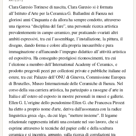
ARTISTI
Clara Garesio Torinese di nascita, Clara Garesio si è formata
all’Istituto d’Arte per la Ceramica G. Ballardini di Faenza nei
gloriosi anni Cinquanta e da allora ha sempre condotto, attraverso
una rigorosa “disciplina del fare”, una personale ricerca artistica
prevalentemente in campo ceramico, pur praticando svariati altri
ambiti espressivi, tra cui l’assemblage, l’installazione, la pittura, il
disegno, dando forma e colore alla propria inesauribile e pura
immaginazione e affiancando l’impegno didattico all’attività artistica
ed espositiva. Ha conseguito prestigiosi riconoscimenti, tra cui
l’elezione a membro dell’International Academy of Ceramics, e
prodotto pregevoli pezzi per collezioni private e pubbliche italiane ed
estere, tra cui: Palazzo dell’ONU di Ginevra, Commissione Europea
di Bruxelles, Museo Internazionale delle Ceramiche di Faenza. Nel
corso della sua carriera artistica, ha partecipato a rassegne d’arte in
Italia e all’estero ed esposto in mostre personali in musei e gallerie.
Ellen G. L'origine dello pseudonimo Ellen G. che Francesca Pirozzi
ha eletto a proprio nome d'arte, deriva dall'assonanza con la radice
linguistica greca «lg», da cui légo, "mettere insieme". Il legame
relazionale rappresenta infatti una costante nel suo lavoro, che si
esprime attraverso le tecniche del papier collé e della scultura
ceramica e si incentra, appunto, sulla ricerca di correlazioni tra