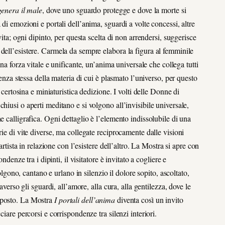
igenera il male
, dove uno sguardo protegge e dove la morte si
di emozioni e portali dell’anima, sguardi a volte concessi, altre
vita; ogni dipinto, per questa scelta di non arrendersi, suggerisce
dell’esistere. Carmela da sempre elabora la figura al femminile
 forza vitale e unificante, un’anima universale che collega tutti
senza stessa della materia di cui è plasmato l’universo, per questo
n certosina e miniaturistica dedizione. I volti delle Donne di
hiusi o aperti meditano e si volgono all’invisibile universale,
e calligrafica. Ogni dettaglio è l’elemento indissolubile di una
rie di vite diverse, ma collegate reciprocamente dalle visioni
artista in relazione con l’esistere dell’altro. La Mostra si apre con
ndenze tra i dipinti, il visitatore è invitato a cogliere e
no, cantano e urlano in silenzio il dolore sopito, ascoltato,
averso gli sguardi, all’amore, alla cura, alla gentilezza, dove le
 posto. La Mostra
I portali dell’anima
diventa così un invito
iare percorsi e corrispondenze tra silenzi interiori.