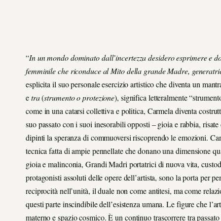
“
In un mondo dominato dall’incertezza desidero esprimere e do
femminile che riconduce al Mito della grande Madre, generatrice
esplicita il suo personale esercizio artistico che diventa un mantr
e
tra
(
strumento o protezione
), significa letteralmente “strument
come in una catarsi collettiva e politica, Carmela diventa costrutt
suo passato con i suoi inesorabili opposti – gioia e rabbia, risate 
dipinti la speranza di commuoversi riscoprendo le emozioni. Ca
tecnica fatta di ampie pennellate che donano una dimensione quasi
gioia e malinconia, Grandi Madri portatrici di nuova vita, custodi
protagonisti assoluti delle opere dell’artista, sono la porta per pen
reciprocità nell’unità, il duale non come antitesi, ma come relazi
questi parte inscindibile dell’esistenza umana. Le figure che l’a
materno e spazio cosmico. È un continuo trascorrere tra passato