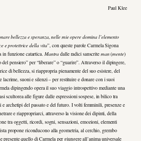
Paul Klee
nare bellezza e speranza, nelle mie opere domina l’elemento
 e protettrice della vita
”, con queste parole Carmela Sigona
a in funzione catartica.
Mantra
dalle radici sanscrite
man
(
mente
)
o del pensiero” per “liberare” o “guarire”. Attraverso il dipingere,
rice di bellezza, si riappropria pienamente del suo esistere, del
e lacrime, suoni e silenzi – per restituire e donare con i suoi
rmela dipingendo opera il suo viaggio introspettivo mediante una
 scultorea alle figure dalle espressioni sospese, in bilico tra
 e archetipi del passato e del futuro. I volti femminili, presenze e
etrare e riappropriarci, attraverso la visione dei dipinti, della
one tra oggetti, ricordi, sogni, sensazioni, emozioni, elementi
rtista propone riconducono alla geometria, al cerchio, grembo
 e presente quello di Carmela per giungere all’anima universale