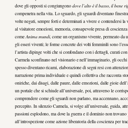
dove gli opposti si congiungono
dove l’alto è il basso, il bene r
compenetra nella vita. Lo sguardo, gli sguardi diventano finestra 
volte negati, sempre forti e determinati a vivere e contendersi la 
al visitatore emozioni, memoria, consapevole presa di coscienza 
come
Anima mundi
, come un organismo vivente, permeato da una
gli esseri viventi; le forme concrete dei volti femminili sono l’es
l’artista dipinge volti che si confondano con i dettagli, curati co
Carmela sconfinano nel visionario e nell’immaginario, gli occhi c
spesso diventano ricami, elaborazione di segni resi con attenzion
narrazione prima individuale e quindi collettiva che racconta sto
oniriche, dai disagi, dalle paure, dalle emozioni, dalle gioie dell’
un portale che si schiude all’universale, poi, attraverso le corrispo
comprendere come gli sguardi non parlano, ma accennano, accolgo
percepito. In silenzio Carmela, si volge all’universale, guida, attr
passioni esplodono, ma dove la guerra e il dominio non trovano
all’introspezione come azione liberatoria della coscienza per tracc