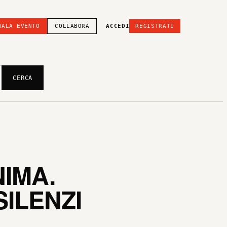
NALA EVENTO
COLLABORA
ACCEDI
REGISTRATI
CERCA
NIMA.
ILENZI