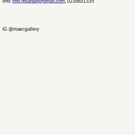
Info:
info.milanart@gmail.com
, 0239831335
IG @maecgallery