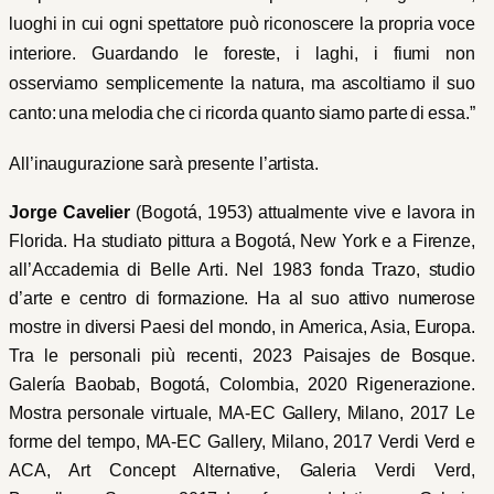
luoghi in cui ogni spettatore può riconoscere la propria voce
interiore.
Guardando le foreste, i
laghi, i
fiumi
non
osserviamo semplicemente la
natura,
ma
ascoltiamo
il
suo
canto:
una
melodia
che
ci
ricorda
quanto
siamo
parte
di
essa.”
All’inaugurazione sarà presente l’artista.
Jorge Cavelier
(Bogot
á
, 1953) attualmente vive e lavora in
Florida.
Ha studiato pittura a Bogot
á
, New York e a Firenze,
all’Accademia di Belle Arti.
Nel 1983 fonda Trazo, studio
d’arte e centro di formazione. Ha al suo attivo numerose
mostre in diversi Paesi del mondo, in America, Asia, Europa.
Tra le personali più recenti,
2023 Paisajes de Bosque.
Galería Baobab, Bogot
á
, Colombia,
2020 Rigenerazione.
Mostra personale virtuale, MA-EC Gallery, Milano, 2017 Le
forme del tempo, MA-EC Gallery, Milano, 2017 Verdi Verd e
ACA, Art Concept Alternative, Galeria Verdi Verd,