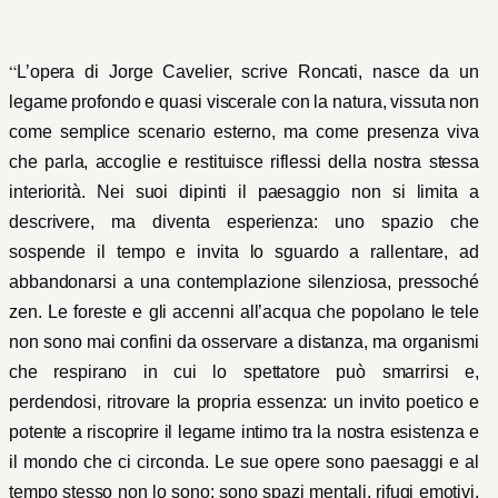
“
L’opera di Jorge Cavelier, scrive Roncati, nasce da un
legame profondo e quasi viscerale con la natura, vissuta
non
come
semplice
scenario
esterno,
ma
come
presenza
viva
che
parla,
accoglie
e restituisce riflessi della nostra stessa
interiorità. Nei suoi dipinti il paesaggio non si limita a
descrivere,
ma
diventa
esperienza:
uno
spazio
che
sospende
il
tempo
e
invita
lo
sguardo
a rallentare, ad
abbandonarsi a una contemplazione silenziosa, pressoché
zen. Le foreste e gli
accenni
all’acqua
che
popolano
le
tele
non
sono
mai
confini
da
osservare
a
distanza,
ma organismi
che
respirano
in
cui
lo
spettatore
può
smarrirsi
e,
perdendosi,
ritrovare
la
propria essenza:
un invito poetico e
potente a riscoprire il legame intimo tra
la nostra esistenza e
il mondo che ci circonda. Le sue opere sono paesaggi e al
tempo stesso non lo sono: sono spazi mentali, rifugi emotivi,