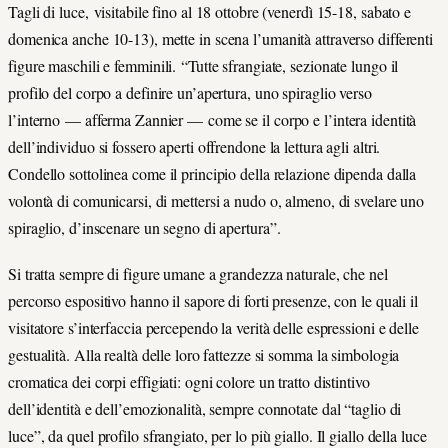
Tagli di luce, visitabile fino al 18 ottobre (venerdì 15-18, sabato e
domenica anche 10-13), mette in scena l’umanità attraverso differenti
figure maschili e femminili. “Tutte sfrangiate, sezionate lungo il
profilo del corpo a definire un’apertura, uno spiraglio verso
l’interno — afferma Zannier — come se il corpo e l’intera identità
dell’individuo si fossero aperti offrendone la lettura agli altri.
Condello sottolinea come il principio della relazione dipenda dalla
volontà di comunicarsi, di mettersi a nudo o, almeno, di svelare uno
spiraglio, d’inscenare un segno di apertura”.
Si tratta sempre di figure umane a grandezza naturale, che nel
percorso espositivo hanno il sapore di forti presenze, con le quali il
visitatore s’interfaccia percependo la verità delle espressioni e delle
gestualità. Alla realtà delle loro fattezze si somma la simbologia
cromatica dei corpi effigiati: ogni colore un tratto distintivo
dell’identità e dell’emozionalità, sempre connotate dal “taglio di
luce”, da quel profilo sfrangiato, per lo più giallo. Il giallo della luce