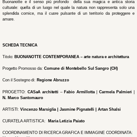
Buonanotte e il senso più profondo  della sua magica e antica storia 
culturale: quella di un luogo nel quale la natura non rappresenta solo una 
splendida cornice, ma il cuore pulsante di un territorio da proteggere e 
amare.
SCHEDA TECNICA 
Titolo: 
BUONANOTTE CONTEMPORANEA – arte natura e architettura
Progetto Promosso da: 
Comune di Montebello Sul Sangro (CH) 
Con il Sostegno di: 
Regione Abruzzo
PROGETTO: 
CASaA architetti
 – 
Fabio Armillotta
 | 
Carmela Palmieri
 | 
N. Marco Santomauro
ARTISTI: 
Vincenzo Marsiglia | Jasmine Pignatelli | Artan Shalsi
CURATELA ARTISTICA:  
Maria Letizia Paiato
COORDINAMENTO DI RICERCA GRAFICA E IMMAGINE COORDINATA: 