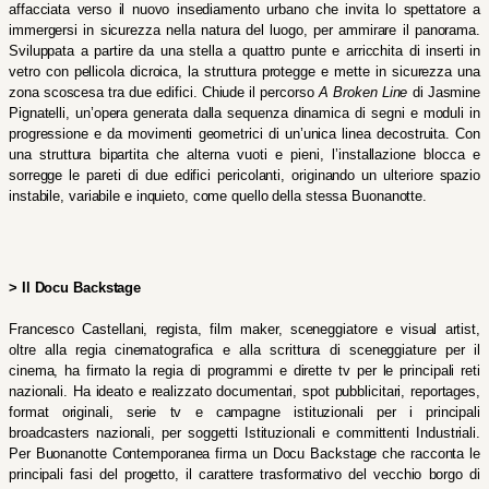
affacciata verso il nuovo insediamento urbano che invita lo spettatore a 
immergersi in sicurezza nella natura del luogo, per ammirare il panorama. 
Sviluppata a partire da una stella a quattro punte e arricchita di inserti in 
vetro con pellicola dicroica, la struttura protegge e mette in sicurezza una 
zona scoscesa tra due edifici. Chiude il percorso 
A Broken Line
 di Jasmine 
Pignatelli, un’opera generata dalla sequenza dinamica di segni e moduli in 
progressione e da movimenti geometrici di un’unica linea decostruita. Con 
una struttura bipartita che alterna vuoti e pieni, l’installazione blocca e 
sorregge le pareti di due edifici pericolanti, originando un ulteriore spazio 
instabile, variabile e inquieto, come quello della stessa Buonanotte.
> Il Docu Backstage 
Francesco Castellani, regista, film maker, sceneggiatore e visual artist, 
oltre alla regia cinematografica e alla scrittura di sceneggiature per il 
cinema, ha firmato la regia di programmi e dirette tv per le principali reti 
nazionali. Ha ideato e realizzato documentari, spot pubblicitari, reportages, 
format originali, serie tv e campagne istituzionali per i principali 
broadcasters nazionali, per soggetti Istituzionali e committenti Industriali. 
Per Buonanotte Contemporanea firma un Docu Backstage che racconta le 
principali fasi del progetto, il carattere trasformativo del vecchio borgo di 