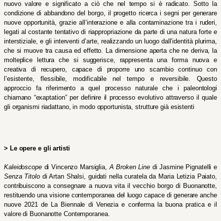
nuovo valore e significato a ciò che nel tempo si è radicato. Sotto la 
condizione di abbandono del borgo, il progetto ricerca i segni per generare 
nuove opportunità, grazie all’interazione e alla contaminazione tra i ruderi, 
legati al costante tentativo di riappropriazione da parte di una natura forte e 
interstiziale, e gli interventi d’arte, realizzando un luogo dall’identità plurima, 
che si muove tra causa ed effetto. La dimensione aperta che ne deriva, la 
molteplice lettura che si suggerisce, rappresenta una forma nuova e 
creativa di recupero, capace di proporre uno scambio continuo con 
l’esistente, flessibile, modificabile nel tempo e reversibile. Questo 
approccio fa riferimento a quel processo naturale che i paleontologi 
chiamano “exaptation” per definire il processo evolutivo attraverso il quale 
gli organismi riadattano, in modo opportunista, strutture già esistenti 
> Le opere e gli artisti 
Kaleidoscope
 di Vincenzo Marsiglia, 
A Broken Line
 di Jasmine Pignatelli e 
Senza Titolo
 di Artan Shalsi, guidati nella curatela da Maria Letizia Paiato, 
contribuiscono a consegnare a nuova vita il vecchio borgo di Buonanotte, 
restituendo una visione contemporanea del luogo capace di generare anche 
nuove 2021 de La Biennale di Venezia e conferma la buona pratica e il 
valore di Buonanotte Contemporanea. 