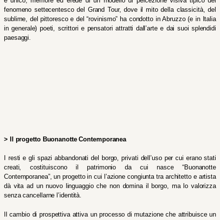
e unico, memore ed erede di un modello di percezione visiva tipico del 
fenomeno settecentesco del Grand Tour, dove il mito della classicità, del 
sublime, del pittoresco e del “rovinismo” ha condotto in Abruzzo (e in Italia 
in generale) poeti, scrittori e pensatori attratti dall’arte e dai suoi splendidi 
paesaggi.
> Il progetto Buonanotte Contemporanea
I resti e gli spazi abbandonati del borgo, privati dell’uso per cui erano stati 
creati, costituiscono il patrimonio da cui nasce “Buonanotte 
Contemporanea”, un progetto in cui l’azione congiunta tra architetto e artista 
dà vita ad un nuovo linguaggio che non domina il borgo, ma lo valorizza 
senza cancellarne l’identità. 
Il cambio di prospettiva attiva un processo di mutazione che attribuisce un 