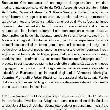
Buonanotte Contemporanea  è un progetto di rigenerazione territoriale 
inedito e interdisciplinare, ideato da 
CASa Associati
 degli architetti 
Fabio 
Armillotta
, 
Carmela Palmieri
 e 
N. Marco Santomauro
, in cui arte, natura 
e architettura convergono in un unico lavoro che realizza un percorso che 
attraversa il vecchio borgo e si addentra nel bosco di Monte Vecchio, lungo 
il quale il patrimonio edilizio tradizionale abruzzese si intreccia all’ambiente 
naturale e alle relazioni culturali. L’arte contemporanea rende attrattivo 
Buonanotte, un borgo abbandonato arroccato su una sella rocciosa tra la 
Maiella e il lago di Bomba in Abruzzo, per future esperienze turistico-
culturali, collocandosi in forma permanente nel percorso del borgo, e il 
borgo diventa luogo di produzione e fruizione di arte contemporanea. I resti 
e gli spazi abbandonati del borgo, privati dell’uso per cui erano stati creati, 
costituiscono il patrimonio da cui nasce “Buonanotte Contemporanea”, un 
progetto in cui l’azione congiunta tra architetto e artista dà vita ad un nuovo 
linguaggio che non domina il borgo, ma lo valorizza senza cancellarne 
l’identità. A Buonanotte, gli interventi degli artisti 
Vincenzo Marsiglia
, 
Jasmine Pignatelli
 e 
Artan Shalsi
 con la curatela di 
Maria Letizia Paiato
dialogano con i ruderi del borgo, con la surreale assenza della figura umana 
e una natura forte e interstiziale.
Il Premio Nazionale del Paesaggio segue la partecipazione alla 17° Mostra 
Internazionale di Architettura. Adagiato su una sella rocciosa della Maiella e 
affacciato sul lago di Bomba, Buonanotte gode di un panorama mozzafiato 