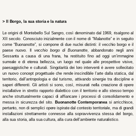
> Il Borgo, la sua storia e la natura
Le origini di Montebello Sul Sangro, così denominato dal 1969, risalgono al 
XII secolo. Conosciuto inizialmente con il nome di “Malanotte” e in seguito 
come “Buonanotte”, si compone di due nuclei distinti: il vecchio borgo e il 
paese nuovo. Il 
vecchio borgo di Buonanotte
, abbandonato negli anni 
Sessanta a causa di una frana, ha restituito fino ad oggi un’immagine 
surreale e di eterea bellezza, un luogo nel quale alle prospettive visive, 
paesaggistiche e culturali. Singolarità dei loro interventi è avere sollecitato 
un nuovo concept progettuale che rende inscindibile l’arte dalla statica, dal 
territorio, dall’antropologia e dal turismo, attivando sinergie tra discipline e 
saperi differenti. Gli artisti si sono, così, misurati nella creazione di opere 
installative in stretto rapporto dialettico con il territorio e allo stesso tempo 
anche strutturalmente capaci di affiancare i processi di consolidamento e 
messa in sicurezza del sito. 
Buonanotte Contemporanea 
si arricchisce, 
pertanto, non di semplici opere ispirate dal contesto territoriale, ma di grandi 
installazioni strettamente connesse alla sopravvivenza stessa del borgo, 
alla sua storia, alla sua cultura, alla cura dell’ambiente naturalistico. 