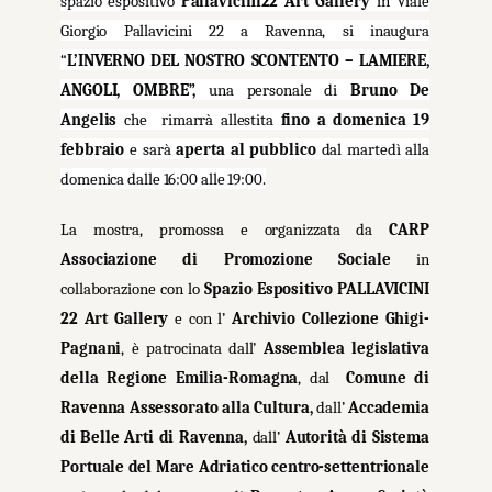
spazio espositivo
Pallavicini22 Art Gallery
in Viale
Giorgio Pallavicini 22 a Ravenna, si inaugura
“
L’INVERNO DEL NOSTRO SCONTENTO – LAMIERE,
ANGOLI, OMBRE”,
una personale di
Bruno De
Angelis
che
rimarrà allestita
fino a domenica 19
febbraio
e sarà
aperta al pubblico
dal martedì alla
domenica dalle 16:00 alle 19:00
.
La mostra, promossa e organizzata da
CARP
Associazione di Promozione Sociale
in
collaborazione con lo
Spazio Espositivo PALLAVICINI
22 Art Gallery
e
con l’
Archivio Collezione Ghigi-
Pagnani
, è
patrocinata dall’
Assemblea legislativa
della Regione Emilia-Romagna
, dal
Comune di
Ravenna Assessorato alla Cultura,
dall’
Accademia
di Belle Arti di Ravenna,
dall’
Autorità di Sistema
Portuale del Mare Adriatico centro-settentrionale