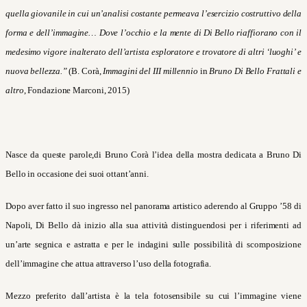
quella giovanile in cui un’analisi costante permeava
l
’esercizio costruttivo della
forma e dell’immagine… Dove l’occhio e la mente di Di Bello riaffiorano con il
medesimo vigore inalterato dell’artista esploratore e trovatore di altri ‘luoghi’ e
nuova bellezza.”
(B. Corà,
I
mmagini del III millennio
in
Bruno Di Bello Frattali e
altro
, Fondazione Marconi, 2015)
Nasce da queste parole,di Bruno Corà l’idea della mostra dedicata a Bruno Di
Bello in occasione dei suoi ottant’anni.
Dopo aver fatto il suo ingresso nel panorama artistico aderendo al Gruppo ’58 di
Napoli, Di Bello dà inizio alla sua attività distinguendosi per i riferimenti ad
un’arte segnica e astratta e per le indagini sulle possibilità di scomposizione
dell’immagine che attua attraverso l’uso della fotografia.
Mezzo preferito dall’artista è la tela fotosensibile su cui l’immagine viene