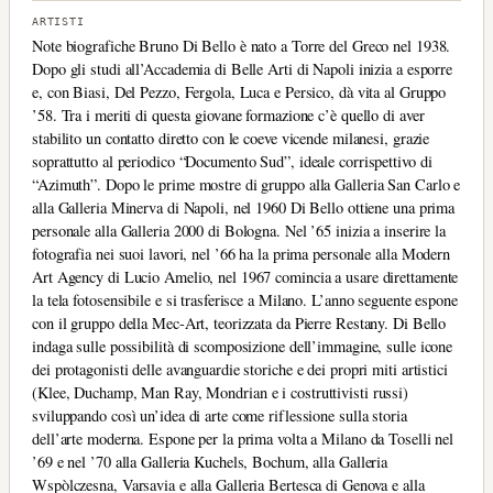
ARTISTI
Note biografiche Bruno Di Bello è nato a Torre del Greco nel 1938.
Dopo gli studi all’Accademia di Belle Arti di Napoli inizia a esporre
e, con Biasi, Del Pezzo, Fergola, Luca e Persico, dà vita al Gruppo
’58. Tra i meriti di questa giovane formazione c’è quello di aver
stabilito un contatto diretto con le coeve vicende milanesi, grazie
soprattutto al periodico “Documento Sud”, ideale corrispettivo di
“Azimuth”. Dopo le prime mostre di gruppo alla Galleria San Carlo e
alla Galleria Minerva di Napoli, nel 1960 Di Bello ottiene una prima
personale alla Galleria 2000 di Bologna. Nel ’65 inizia a inserire la
fotografia nei suoi lavori, nel ’66 ha la prima personale alla Modern
Art Agency di Lucio Amelio, nel 1967 comincia a usare direttamente
la tela fotosensibile e si trasferisce a Milano. L’anno seguente espone
con il gruppo della Mec-Art, teorizzata da Pierre Restany. Di Bello
indaga sulle possibilità di scomposizione dell’immagine, sulle icone
dei protagonisti delle avanguardie storiche e dei propri miti artistici
(Klee, Duchamp, Man Ray, Mondrian e i costruttivisti russi)
sviluppando così un’idea di arte come riflessione sulla storia
dell’arte moderna. Espone per la prima volta a Milano da Toselli nel
’69 e nel ’70 alla Galleria Kuchels, Bochum, alla Galleria
Wspòlczesna, Varsavia e alla Galleria Bertesca di Genova e alla