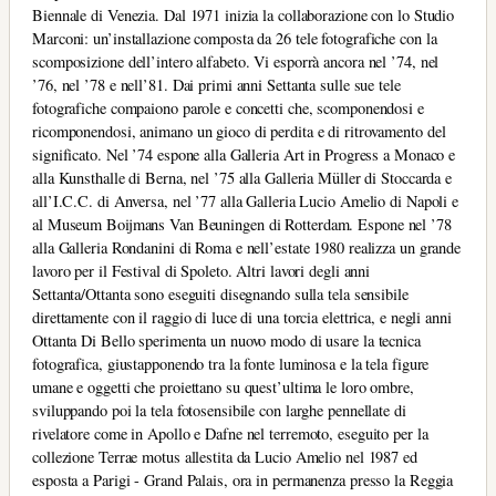
Biennale di Venezia. Dal 1971 inizia la collaborazione con lo Studio
Marconi: un’installazione composta da 26 tele fotografiche con la
scomposizione dell’intero alfabeto. Vi esporrà ancora nel ’74, nel
’76, nel ’78 e nell’81. Dai primi anni Settanta sulle sue tele
fotografiche compaiono parole e concetti che, scomponendosi e
ricomponendosi, animano un gioco di perdita e di ritrovamento del
significato. Nel ’74 espone alla Galleria Art in Progress a Monaco e
alla Kunsthalle di Berna, nel ’75 alla Galleria Müller di Stoccarda e
all’I.C.C. di Anversa, nel ’77 alla Galleria Lucio Amelio di Napoli e
al Museum Boijmans Van Beuningen di Rotterdam. Espone nel ’78
alla Galleria Rondanini di Roma e nell’estate 1980 realizza un grande
lavoro per il Festival di Spoleto. Altri lavori degli anni
Settanta/Ottanta sono eseguiti disegnando sulla tela sensibile
direttamente con il raggio di luce di una torcia elettrica, e negli anni
Ottanta Di Bello sperimenta un nuovo modo di usare la tecnica
fotografica, giustapponendo tra la fonte luminosa e la tela figure
umane e oggetti che proiettano su quest’ultima le loro ombre,
sviluppando poi la tela fotosensibile con larghe pennellate di
rivelatore come in Apollo e Dafne nel terremoto, eseguito per la
collezione Terrae motus allestita da Lucio Amelio nel 1987 ed
esposta a Parigi - Grand Palais, ora in permanenza presso la Reggia