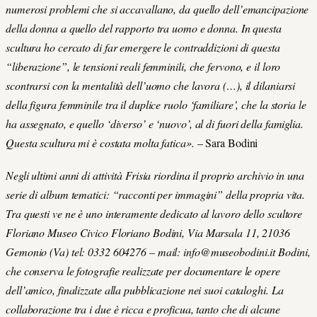
numerosi problemi che si accavallano, da quello dell’emancipazione
della donna a quello del rapporto tra uomo e donna. In questa
scultura ho cercato di far emergere le contraddizioni di questa
“liberazione”, le tensioni reali femminili, che fervono, e il loro
scontrarsi con la mentalità dell’uomo che lavora (…), il dilaniarsi
della figura femminile tra il duplice ruolo ‘familiare’, che la storia le
ha assegnato, e quello ‘diverso’ e ‘nuovo’, al di fuori della famiglia.
Questa scultura mi è costata molta fatica».
– Sara Bodini
Negli ultimi anni di attività Frisia riordina il proprio archivio in una
serie di album tematici: “racconti per immagini” della propria vita.
Tra questi ve ne è uno interamente dedicato al lavoro dello scultore
Floriano Museo Civico Floriano Bodini, Via Marsala 11, 21036
Gemonio (Va) tel: 0332 604276 – mail: info@museobodini.it Bodini,
che conserva le fotografie realizzate per documentare le opere
dell’amico, finalizzate alla pubblicazione nei suoi cataloghi. La
collaborazione tra i due è ricca e proficua, tanto che di alcune