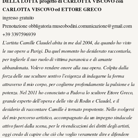
DELLA LOTTA progetto di CARLOTTA VISCOVO con
CARLOTTA VISCOVO ed ETTORE GRECO
ingresso gratuito
Prenotazione obbligatoria museobodini.comunicazione@gmail.com
+39 3397596939
L’artista Camille Claudel abita in me dal 2004, da quando ho visto
le sue opere a Parigi. Da quel momento ho desiderato raccontarla,
per toglierle il suo ruolo di vittima paranoica e di amante
abbandonata. Volevo rendere onore alla sua opera. Colpita dalla
forza delle sue sculture sentivo l’esigenza di indagarne la forma
attraverso il mio corpo, per coglierne profondamente la pulsione e la
potenza. Nel 2011 ho conosciuto a Padova lo scultore Ettore Greco,
grande esperto dell’opera e delle vite di Rodin e Claudel, e il
desiderio di raccontare Camille è tornato prepotente. Nello svolgersi
del mio percorso artistico, accompagnato da un impegno sindacale
attivo fuori dalla scena, per le rivendicazioni dei diritti degli artisti,
oggi credo di capire che ciò che voglio veramente dire e difendere