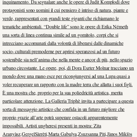
inquinamento. Da segnalare anche le opere di Judit Komplodi dove
protagonisti sono uomini il cui pensiero è intriso di natura, piante e
verde, rappresentati con grandi teste giganti che richiamano le
tematiche ambientali. “Double life” sono le opere di Erika Németh
una sorta di linea continua simile ad un gomitolo, corpi che si
intrecciano accomunati dalla volontà di liberarsi dalle dinamiche
socio- culturali premoderne per aprirsi speranzosi ad un futuro
sostenibile sia nell’anima che nella mente e ancor di più, nello spazio
urbano circostante. Le opere, poi, di Dora Eszter Molnar tracciano un
mondo dove una mano esce per ricongiungersi ad una Lupa quasi a
voler recuperare un rapporto con la madre terra che allatta i suoi figli.
È una mostra che, proprio per la sua poliedricità artistica, merita
particolare attenzione. La Galleria Triphè invita a partecipare a questa
sorta di messaggio artistico che confida in un futuro migliore che
proprio grazie all’arte potrà superare ostacoli apparentemente
impossibili. Artisti ungheresi presenti in mostra: Zita
Aranyàsz,GergelSàrrèti,Marta Gabulya,Zsuzsanna Piti,Jànos Miklòs