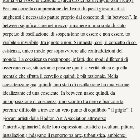
Per una corretta comprensione dei lavori di questi giovani artisti
ungheresi è necessario partire proprio dal concetto di “in between”. In
between significa stare nel mezzo, rimanere in una sorta di stato
perpetuo di oscillazione, di sospensione tra essere e non essere, tra
visibile e invisibile, tra ignoto e non. Si innesta, così, il concetto di co-
esistenza, unico modo per sopravvivere alle contraddizioni del
mondo. La coesistenza presuppone, infatti, due modi differenti di
osservare cose, situazioni e persone quali: la verità ottica e quella
mentale che sfrutta il cervello e quindi è più razionale. Nella
coesistenza regna, quindi, uno stato di oscillazione tra una visione
idealizzante ed una cosciente. In between nasce quindi, da
un’opposizione di coscienza, uno scontro tra nero e bianco e la
perenne difficoltà a trovare un vero punto di equilibrio ” il grigio”. I
giovani artisti della Hadron Art Association attraverso
l’interdisciplinarietà delle loro espressioni artistiche (scultura, pittura,
installazioni) indagano il rapporto tra arte, urbanistica, ambiente-