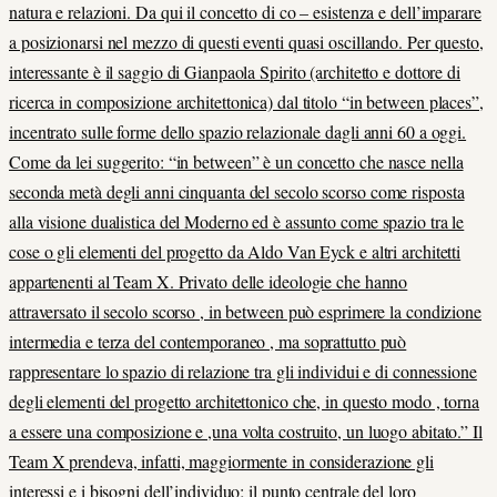
natura e relazioni. Da qui il concetto di co – esistenza e dell’imparare
a posizionarsi nel mezzo di questi eventi quasi oscillando. Per questo,
interessante è il saggio di Gianpaola Spirito (architetto e dottore di
ricerca in composizione architettonica) dal titolo “in between places”,
incentrato sulle forme dello spazio relazionale dagli anni 60 a oggi.
Come da lei suggerito: “in between” è un concetto che nasce nella
seconda metà degli anni cinquanta del secolo scorso come risposta
alla visione dualistica del Moderno ed è assunto come spazio tra le
cose o gli elementi del progetto da Aldo Van Eyck e altri architetti
appartenenti al Team X. Privato delle ideologie che hanno
attraversato il secolo scorso , in between può esprimere la condizione
intermedia e terza del contemporaneo , ma soprattutto può
rappresentare lo spazio di relazione tra gli individui e di connessione
degli elementi del progetto architettonico che, in questo modo , torna
a essere una composizione e ,una volta costruito, un luogo abitato.” Il
Team X prendeva, infatti, maggiormente in considerazione gli
interessi e i bisogni dell’individuo; il punto centrale del loro