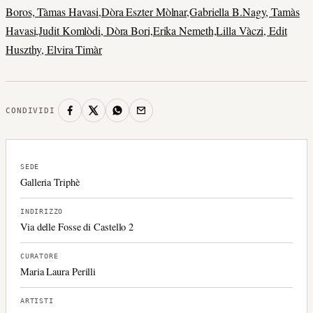
Boros, Tàmas Havasi,Dòra Eszter Mòlnar,Gabriella B.Nagy, Tamàs
Havasi,Judit Komlòdi, Dòra Bori,Erika Nemeth,Lilla Vàczi, Edit
Huszthy, Elvira Timàr
CONDIVIDI
SEDE
Galleria Triphè
INDIRIZZO
Via delle Fosse di Castello 2
CURATORE
Maria Laura Perilli
ARTISTI