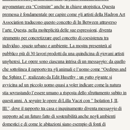
argomentare era “Costruire” anche in chiave utopistica. Questa
premessa è fondamentale per capire come gli artisti della Hadron Art
Association traducono questo concetto di In Between attraverso
l’arte. Questa, nella molteplicità delle sue espressioni, diventa
strumento per concretizzare quel concetto di coesistenza tra
individuo, spazio urbano e ambiente. La mostra presenterà al
pubblico più di 30 lavori prodotti da una quindicina di giovani artisti
ungheresi. Le opere sono ciascuna intrisa di un messaggio: da quello
che sottolinea il rapporto tra gli animali e l’uomo come “Oedipus and
the Sphinx l”, realizzato da Edit Huszthy : un gatto gigante si
avvicina ad un piccolo uomo quasi a voler indicare come la natura
stia sovrastando l’essere umano a risposta dello sfruttamento subito in
questi anni. A seguire le opere di Lilla Vaczi con ” Isolation I, II,
III.”, dove il rapporto tra casa e inquinamento diventa messaggio di
supporto ad un futuro fatto di sostenibilità anche negli ambienti
domestici e di come le abitazioni siano esempio di fonti di