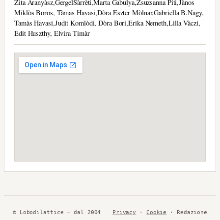
Zita Aranyàsz,GergelSàrrèti,Marta Gabulya,Zsuzsanna Piti,Jànos
Miklòs Boros, Tàmas Havasi,Dòra Eszter Mòlnar,Gabriella B.Nagy,
Tamàs Havasi,Judit Komlòdi, Dòra Bori,Erika Nemeth,Lilla Vàczi,
Edit Huszthy, Elvira Timàr
© Lobodilattice — dal 2004
Privacy
·
Cookie
· Redazione