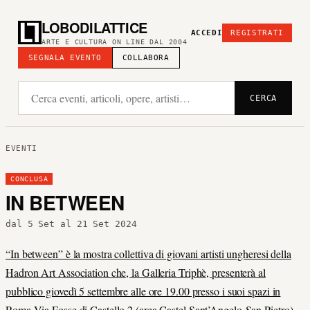
LOBODILATTICE
ACCEDI
REGISTRATI
ARTE E CULTURA ON LINE DAL 2004
SEGNALA EVENTO
COLLABORA
CERCA
EVENTI
CONCLUSA
IN BETWEEN
dal 5 Set al 21 Set 2024
“In between” è la mostra collettiva di giovani artisti ungheresi della
Hadron Art Association che, la Galleria Triphè, presenterà al
pubblico giovedì 5 settembre alle ore 19.00 presso i suoi spazi in
Roma Via Fosse di Castello 2 (area Castel Sant’Angelo-San Pietro).