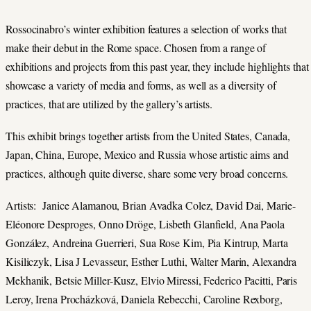
Rossocinabro’s winter exhibition features a selection of works that
make their debut in the Rome space. Chosen from a range of
exhibitions and projects from this past year, they include highlights that
showcase a variety of media and forms, as well as a diversity of
practices, that are utilized by the gallery’s artists.
This exhibit brings together artists from the United States, Canada,
Japan, China, Europe, Mexico and Russia whose artistic aims and
practices, although quite diverse, share some very broad concerns.
Artists: Janice Alamanou, Brian Avadka Colez, David Dai, Marie-
Eléonore Desproges, Onno Dröge, Lisbeth Glanfield, Ana Paola
González, Andreina Guerrieri, Sua Rose Kim, Pia Kintrup, Marta
Kisiliczyk, Lisa J Levasseur, Esther Luthi, Walter Marin, Alexandra
Mekhanik, Betsie Miller-Kusz, Elvio Miressi, Federico Pacitti, Paris
Leroy, Irena Procházková, Daniela Rebecchi, Caroline Rexborg,