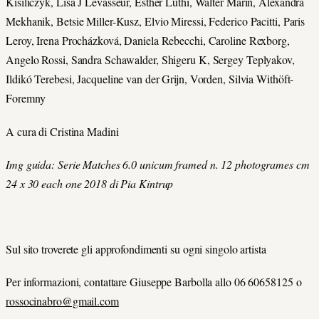
Kisiliczyk, Lisa J Levasseur, Esther Luthi, Walter Marin, Alexandra
Mekhanik, Betsie Miller-Kusz, Elvio Miressi, Federico Pacitti, Paris
Leroy, Irena Procházková, Daniela Rebecchi, Caroline Rexborg,
Angelo Rossi, Sandra Schawalder, Shigeru K, Sergey Teplyakov,
Ildikó Terebesi, Jacqueline van der Grijn, Vorden, Silvia Withöft-
Foremny
A cura di Cristina Madini
Img guida: Serie Matches 6.0 unicum framed n. 12 photogrames cm
24 x 30 each one 2018 di Pia Kintrup
Sul sito troverete gli approfondimenti su ogni singolo artista
Per informazioni, contattare Giuseppe Barbolla allo 06 60658125 o
rossocinabro@gmail.com