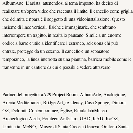
AlbumArte. L’artista, attenendosi al tema imposto, ha deciso di
realizzare un’opera video che racconta il limite. Il cancello come griglia
che delimita e ripara è il soggetto di una videoinstallazione. Questo
insieme di linee verticali, fisiche e immaginarie, che sembrano
interrompere un tragitto, in realtà lo pausano. Simile a un enorme
codice a barre è utile a identificare l’estraneo, seleziona chi può
entrare, protegge da un esterno. Il cancello è un separatore
temporaneo, la linea interrotta su una piantina, barriera mobile come le
transenne in un cantiere da cui è possibile vedere attraverso.
Partner del progetto: aA29 Project Room, AlbumArte, Analogique,
Arteria Mediterranea, Bridge Art_residency, Casa Sponge, Dimora
OZ, Dolomiti Contemporanee, Église, Fabula lab/Museo
Archeologico Atella, Fourteen ArTellaro, GAD, KAD, KaOZ,
Liminaria, MeNO, Museo di Santa Croce a Genova, Oratorio Santa