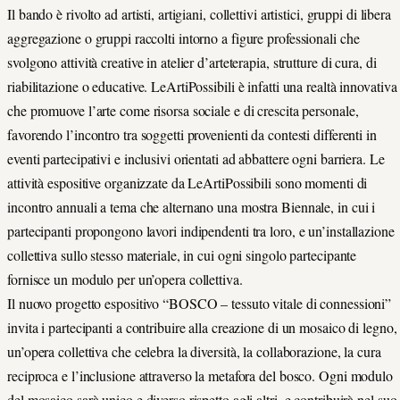
Il bando è rivolto ad artisti, artigiani, collettivi artistici, gruppi di libera
aggregazione o gruppi raccolti intorno a figure professionali che
svolgono attività creative in atelier d’arteterapia, strutture di cura, di
riabilitazione o educative. LeArtiPossibili è infatti una realtà innovativa
che promuove l’arte come risorsa sociale e di crescita personale,
favorendo l’incontro tra soggetti provenienti da contesti differenti in
eventi partecipativi e inclusivi orientati ad abbattere ogni barriera. Le
attività espositive organizzate da LeArtiPossibili sono momenti di
incontro annuali a tema che alternano una mostra Biennale, in cui i
partecipanti propongono lavori indipendenti tra loro, e un’installazione
collettiva sullo stesso materiale, in cui ogni singolo partecipante
fornisce un modulo per un’opera collettiva.
Il nuovo progetto espositivo “BOSCO – tessuto vitale di connessioni”
invita i partecipanti a contribuire alla creazione di un mosaico di legno,
un’opera collettiva che celebra la diversità, la collaborazione, la cura
reciproca e l’inclusione attraverso la metafora del bosco. Ogni modulo
del mosaico sarà unico e diverso rispetto agli altri, e contribuirà nel suo