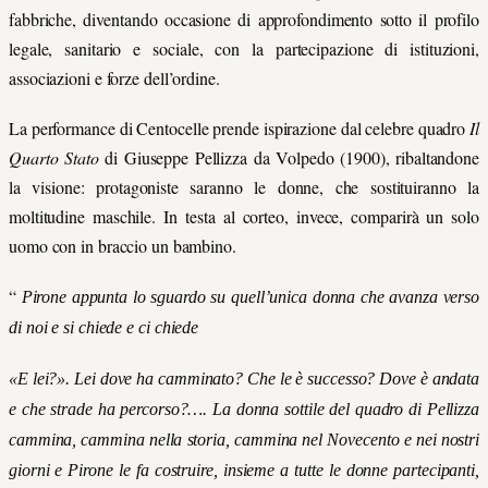
fabbriche, diventando occasione di approfondimento sotto il profilo
legale, sanitario e sociale, con la partecipazione di istituzioni,
associazioni e forze dell’ordine.
La performance di Centocelle prende ispirazione dal celebre quadro
Il
Quarto
Stato
di Giuseppe Pellizza da Volpedo (1900), ribaltandone
la visione: protagoniste saranno le donne, che sostituiranno la
moltitudine maschile. In testa al corteo, invece, comparirà un solo
uomo con in braccio un bambino.
“
Pirone
appunta
lo
sguardo
su
quell’unica
donna
che
avanza
verso
di
noi
e
si
chiede
e
ci
chiede
«E
lei?».
Lei
dove
ha
camminato?
Che
le
è
successo?
Dove
è
andata
e
che
strade
ha
percorso?…. La donna sottile del quadro di Pellizza
cammina, cammina nella storia, cammina nel Novecento e nei
nostri
giorni
e
Pirone
le
fa
costruire,
insieme
a
tutte
le
donne
partecipanti,