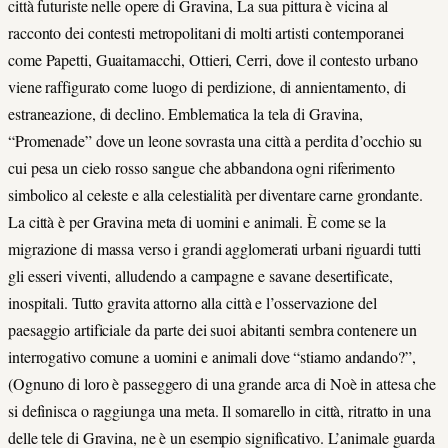
città futuriste nelle opere di Gravina, La sua pittura è vicina al
racconto dei contesti metropolitani di molti artisti contemporanei
come Papetti, Guaitamacchi, Ottieri, Cerri, dove il contesto urbano
viene raffigurato come luogo di perdizione, di annientamento, di
estraneazione, di declino. Emblematica la tela di Gravina,
“Promenade” dove un leone sovrasta una città a perdita d’occhio su
cui pesa un cielo rosso sangue che abbandona ogni riferimento
simbolico al celeste e alla celestialità per diventare carne grondante.
La città è per Gravina meta di uomini e animali. È come se la
migrazione di massa verso i grandi agglomerati urbani riguardi tutti
gli esseri viventi, alludendo a campagne e savane desertificate,
inospitali. Tutto gravita attorno alla città e l’osservazione del
paesaggio artificiale da parte dei suoi abitanti sembra contenere un
interrogativo comune a uomini e animali dove “stiamo andando?”,
(Ognuno di loro è passeggero di una grande arca di Noè in attesa che
si definisca o raggiunga una meta. Il somarello in città, ritratto in una
delle tele di Gravina, ne è un esempio significativo. L’animale guarda