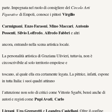
parte. Impegnata nel ruolo di consigliere del
Circolo Arti
Virgilio
Figurative
di Empoli, conosce i pittori
Carmignani
Enzo Faraoni
Mino Maccari
Antonio
,
,
,
Possenti
Silvio Loﬀredo
Alfredo Fabbri
,
,
e altri
ancora, entrando nella scena artistica locale.
La personalità artistica di Graziana Ulivieri, tuttavia, non è
circoscrivibile al solo territorio empolese e
toscano, al quale ella era certamente legata. La pittrice, infatti, espone
in tutta Italia: i suoi quadri attirano
l’attenzione non solo di critici come Vittorio Sgarbi, bensì anche di
Pupi Avati
Carlo
autori e registi come
,
Lizzani
Ugo Gregoretti
Leandro Castellani
,
e
. Oltre il confine