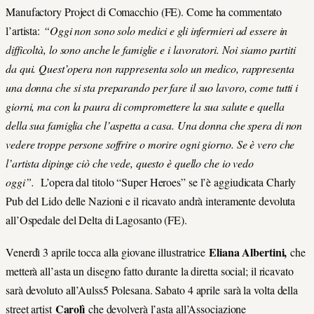
Manufactory Project di Comacchio (FE). Come ha commentato
l’artista:
“Oggi non sono solo medici e gli infermieri ad essere in
difficoltà, lo sono anche le famiglie e i lavoratori. Noi siamo partiti
da qui. Quest’opera non rappresenta solo un medico, rappresenta
una donna che si sta preparando per fare il suo lavoro, come tutti i
giorni, ma con la paura di compromettere la sua salute e quella
della sua famiglia che l’aspetta a casa. Una donna che spera di non
vedere troppe persone soffrire o morire ogni giorno. Se è vero che
l’artista dipinge ciò che vede, questo è quello che io vedo
oggi”.
L’opera dal titolo “Super Heroes” se l’è aggiudicata Charly
Pub del Lido delle Nazioni e il ricavato andrà interamente devoluta
all’Ospedale del Delta di Lagosanto (FE).
Eliana Albertini,
Venerdì 3 aprile tocca alla giovane illustratrice
che
metterà all’asta un disegno fatto durante la diretta social; il ricavato
sarà devoluto all’Aulss5 Polesana. Sabato 4 aprile
sarà la volta della
Carolì
street artist
che devolverà l’asta all’Associazione