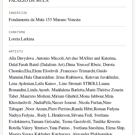
PALAZZO DA MULA
INDIRIZZO
Fondamenta da Mula 153 Murano Venezia
CURATORE
Loreta Larkina
ARTISTI
Alla Davydova ,Antonio Miccoli,Art duo MASter and Katerina,
Dalal Farah Baird (Dalalism Art),Dima Youssef Rbeiz, Dorota
Chomko,Eka,Elene Eloshvili ,Francesco Trimarchi,Guido
Mannini,Hala Gharzeddine ,Irina Riabinova, Ketevan Javakhidze,
Lena Aydenian,Leila Kanso , Lino Stronati STROLI,Luana
Bonandini,Linda Ayoub, Maddalena Barletta,Marie-Thérèse Zouein
Tabet ,Maurizio Molteni,Miriam Ghubril,Mona Jabbour,Mzia
Khositashvili ,NadiaPelà,Nasser Israoui ,Nicola Furlan,Nino
Tabagari ,Noor Azzam,Piero Perrino,Randa Hibri,Roman Fedyna
Nadiya Fedyna , Rudy L.Henderson,Silvana Fedi, Svetlana
Evdokimova,Tamara Getsadze, Teona Gasishvili, Tuulike Kivestu-
Rotella,Valery Yemtsev,Yana Panius , Svetlana Sneshina, Elena Ship,
Magira Sizova,Kakhaber Katcharava, Alexander Plakhotnikov,