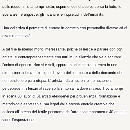
sulle rocce, sino ai tempi nostri, esprimendo nel suo percorso la fede, le
speranze, le angosce, gli incanti e le inquietudini dell’
umanit
à.
Una collettiva ti permette di entrare in contatto con personalità diverse ed di
diverse creatività.
A tal fine la ritengo molto interessante, poiché si riesce a parlare con ogni
artista e contemporaneamente con tutti in un silenzio che va a scrutare
l’animo di ognuno. Non si è soli, eppure tali ci si sente; si entra in una
dimensione intima. Il bisogno di avere delle risposte a delle domande che
non esistono è pura utopia. L’ artista dà emozioni e l’ emozione si
percepisce in silenzio attraverso la sintonia, là dove si crea. Troviamo qui
in scena 60 lavori di
31
artisti eterogenei per provenienza, formazione e
metodologia espressiva, ma legati dalla stessa energia creativa che li
colloca all’interno del fertile panorama dell’arte contemporanea
e 40 artisti in
video l’esposizione .