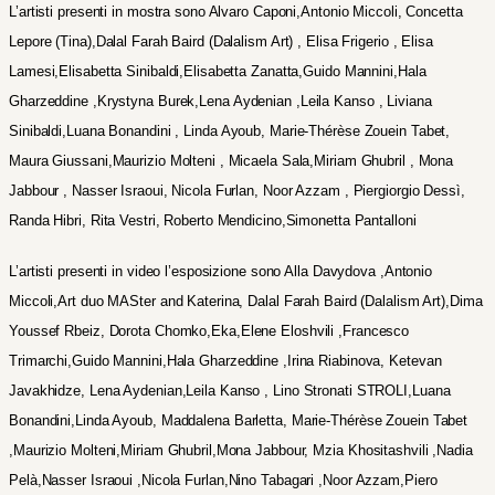
L’artisti presenti in mostra sono Alvaro Caponi,Antonio Miccoli, Concetta
Lepore (Tina),Dalal Farah Baird (Dalalism Art) , Elisa Frigerio , Elisa
Lamesi,Elisabetta Sinibaldi,Elisabetta Zanatta,Guido Mannini,
Hala
Gharzeddine
,Krystyna Burek,Lena Aydenian ,Leila Kanso , Liviana
Sinibaldi,Luana Bonandini ,
Linda Ayoub,
Marie-Thérèse Zouein Tabet,
Maura Giussani,Maurizio Molteni , Micaela Sala,Miriam Ghubril , Mona
Jabbour , Nasser Israoui, Nicola Furlan, Noor Azzam , Piergiorgio Dessì,
Randa Hibri, Rita Vestri, Roberto Mendicino,Simonetta Pantalloni
L’artisti presenti in video l’esposizione sono Alla Davydova ,Antonio
Miccoli,Art duo MASter and Katerina, Dalal Farah Baird (Dalalism Art),Dima
Youssef Rbeiz, Dorota Chomko,Eka,
Elene Eloshvili
,Francesco
Trimarchi,Guido Mannini,
Hala Gharzeddine
,Irina Riabinova,
Ketevan
Javakhidze,
Lena Aydenian,Leila Kanso , Lino Stronati STROLI,Luana
Bonandini,
Linda Ayoub,
Maddalena Barletta,
Marie-Thérèse Zouein Tabet
,Maurizio Molteni,Miriam Ghubril,Mona Jabbour,
Mzia Khositashvili
,Nadia
Pelà,Nasser Israoui ,Nicola Furlan,
Nino Tabagari
,
Noor Azzam,Piero