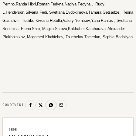
Perrino,Randa Hibri,Roman Fedyna Nadiya Fedyna ,
Rudy
L.Henderson,Silvana Fedi, Svetlana Evdokimova,
Tamara Getsadze,
Teona
Gasishvili,
Tuulike Kivestu-Rotella,Valery Yemtsev,Yana Panius ,
Svetlana
Sneshina, Elena Ship, Magira Sizova,Kakhaber Katcharava, Alexander
Plakhotnikov, Magomed Khabichev, Tauchelov Tamerlan, Sophia Badaliyan
CONDIVIDI
SEDE