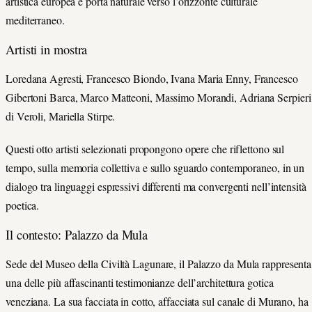
artistica europea e porta naturale verso l’orizzonte culturale
mediterraneo.
Artisti in mostra
Loredana Agresti
,
Francesco Biondo
,
Ivana Maria Enny
,
Francesco
Gibertoni Barca
,
Marco Matteoni
,
Massimo Morandi
,
Adriana Serpieri
di Veroli
,
Mariella Stirpe
.
Questi otto artisti selezionati propongono opere che riflettono sul
tempo, sulla memoria collettiva e sullo sguardo contemporaneo, in un
dialogo tra linguaggi espressivi differenti ma convergenti nell’intensità
poetica.
Il contesto: Palazzo da Mula
Sede del
Museo della Civiltà Lagunare
, il
Palazzo da Mula
rappresenta
una delle più affascinanti testimonianze dell’architettura gotica
veneziana. La sua facciata in cotto, affacciata sul canale di Murano, ha