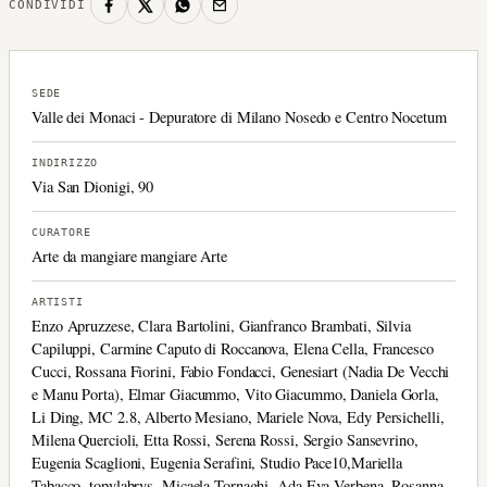
CONDIVIDI
SEDE
Valle dei Monaci - Depuratore di Milano Nosedo e Centro Nocetum
INDIRIZZO
Via San Dionigi, 90
CURATORE
Arte da mangiare mangiare Arte
ARTISTI
Enzo Apruzzese, Clara Bartolini, Gianfranco Brambati, Silvia
Capiluppi, Carmine Caputo di Roccanova, Elena Cella, Francesco
Cucci, Rossana Fiorini, Fabio Fondacci, Genesiart (Nadia De Vecchi
e Manu Porta), Elmar Giacummo, Vito Giacummo, Daniela Gorla,
Li Ding, MC 2.8, Alberto Mesiano, Mariele Nova, Edy Persichelli,
Milena Quercioli, Etta Rossi, Serena Rossi, Sergio Sansevrino,
Eugenia Scaglioni, Eugenia Serafini, Studio Pace10,Mariella
Tabacco, topylabrys, Micaela Tornaghi, Ada Eva Verbena, Rosanna