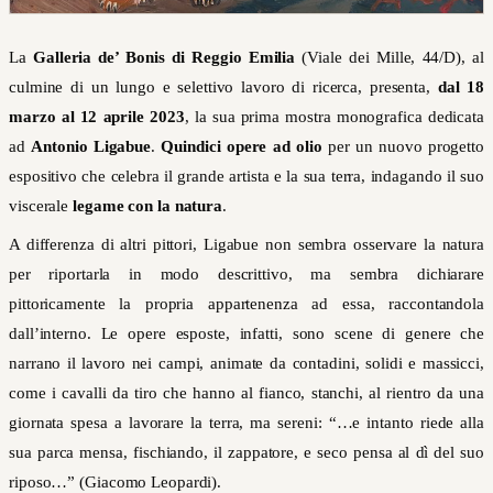
La
Galleria de’ Bonis di Reggio Emilia
(Viale dei Mille, 44/D), al
culmine di un lungo e selettivo lavoro di ricerca, presenta,
dal 18
marzo al 12 aprile 2023
, la sua prima mostra monografica dedicata
ad
Antonio
Ligabue
.
Quindici opere ad olio
per un nuovo progetto
espositivo che celebra il grande artista e la sua terra, indagando il suo
viscerale
legame con la natura
.
A differenza di altri pittori, Ligabue non sembra osservare la natura
per riportarla in modo descrittivo, ma sembra dichiarare
pittoricamente la propria appartenenza ad essa, raccontandola
dall’interno. Le opere esposte, infatti, sono scene di genere che
narrano il lavoro nei campi, animate da contadini, solidi e massicci,
come i cavalli da tiro che hanno al fianco, stanchi, al rientro da una
giornata spesa a lavorare la terra, ma sereni: “…e intanto riede alla
sua parca mensa, fischiando, il zappatore, e seco pensa al dì del suo
riposo…” (Giacomo Leopardi).