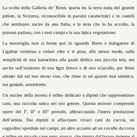
La scelta della Galleria de’ Bonis spazia tra la terra natia del grande
pittore, la Svizzera, riconoscibile in paesini caratteristici e in castelli
che sembrano uscire da una fiaba, e la terra che lo ha accolto, la
pianura padana, con i suoi campi e la sua tipica vegetazione.
La meraviglia non si ferma qui: lo sguardo libero e indagatore di
Ligabue continua a volare oltre e si posa, allo stesso modo, sulla
semplicità di una lumachina alla quale dedica una piccola tela, ma
anche sull’esotismo di una tigre feroce e di uno sciacallo, per finire
attratto dal sul suo stesso viso, che ritrae in un quanto mai sintetico,
ma geniale, autoritratto.
Un nucleo della mostra è infine dedicato a dipinti che rappresentano
cani, una raccolta unica nel suo genere. Questa sezione comprende
opere del I°, II° e III° periodo, abbracciando l’intera produzione
dell’artista. Dai dipinti si affacciano vivaci cani da caccia, un
cagnolino sperduto nei campi, un altro accanto ad un cavallo da corsa
e infine un piccolo cane nero, stanco, che rientra dal lavoro insieme al