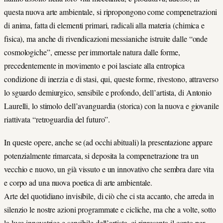
questa nuova arte ambientale, si ripropongono come compenetrazioni
di anima, fatta di elementi primari, radicali alla materia (chimica e
fisica), ma anche di rivendicazioni messianiche istruite dalle “onde
cosmologiche”, emesse per immortale natura dalle forme,
precedentemente in movimento e poi lasciate alla entropica
condizione di inerzia e di stasi, qui, queste forme, rivestono, attraverso
lo sguardo demiurgico, sensibile e profondo, dell’artista, di Antonio
Laurelli, lo stimolo dell’avanguardia (storica) con la nuova e giovanile
riattivata “retroguardia del futuro”.
In queste opere, anche se (ad occhi abituali) la presentazione appare
potenzialmente rimarcata, si deposita la compenetrazione tra un
vecchio e nuovo, un già vissuto e un innovativo che sembra dare vita
e corpo ad una nuova poetica di arte ambientale.
Arte del quotidiano invisibile, di ciò che ci sta accanto, che arreda in
silenzio le nostre azioni programmate e cicliche, ma che a volte, sotto
la luce innovatrice e sensibile dell’artista, ci ripresenta il conto per