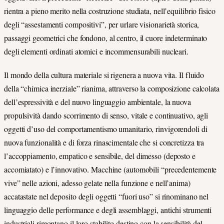
rientra a pieno merito nella costruzione studiata, nell’equilibrio fisico
degli “assestamenti compositivi”, per urlare visionarietà storica,
passaggi geometrici che fondono, al centro, il cuore indeterminato
degli elementi ordinati atomici e incommensurabili nucleari.
Il mondo della cultura materiale si rigenera a nuova vita. Il fluido
della “chimica inerziale” rianima, attraverso la composizione calcolata
dell’espressività e del nuovo linguaggio ambientale, la nuova
propulsività dando scorrimento di senso, vitale e continuativo, agli
oggetti d’uso del comportamentismo umanitario, rinvigorendoli di
nuova funzionalità e di forza rinascimentale che si concretizza tra
l’accoppiamento, empatico e sensibile, del dimesso (deposto e
accomiatato) e l’innovativo. Macchine (automobili “precedentemente
vive” nelle azioni, adesso gelate nella funzione e nell’anima)
accatastate nel deposito degli oggetti “fuori uso” si rinominano nel
linguaggio delle performance e degli assemblaggi, antichi strumenti
industriali rimontano il loro stabilito destino con la sensibilità del