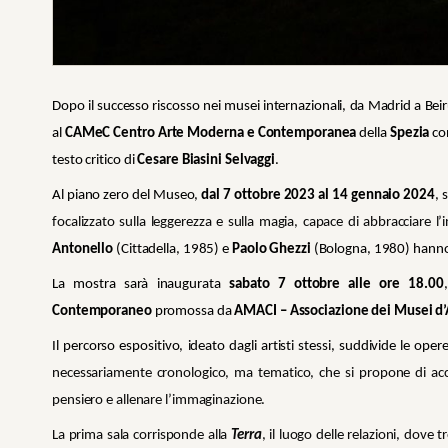
Dopo il successo riscosso nei musei internazionali, da Madrid a Beir
al
CAMeC Centro Arte Moderna e Contemporanea
della
Spezia
co
testo critico di
Cesare Biasini Selvaggi
.
Al piano zero del Museo,
dal 7 ottobre 2023 al 14 gennaio 2024
, 
focalizzato sulla leggerezza e sulla magia, capace di abbracciare l’i
Antonello
(Cittadella, 1985) e
Paolo Ghezzi
(Bologna, 1980) hanno 
La mostra sarà inaugurata
sabato 7 ottobre alle ore 18.00
Contemporaneo
promossa da
AMACI – Associazione dei Musei d’
Il percorso espositivo, ideato dagli artisti stessi, suddivide le opere 
necessariamente cronologico, ma tematico, che si propone di acco
pensiero e allenare l’immaginazione.
La prima sala corrisponde alla
Terra
, il luogo delle relazioni, dove