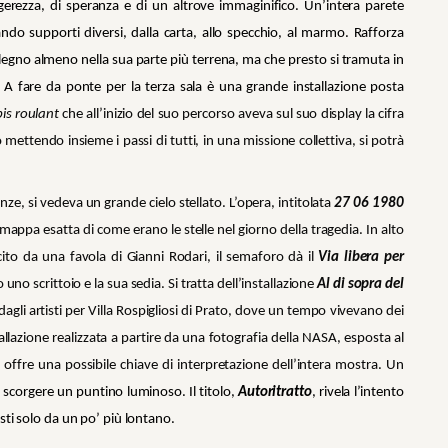
erezza, di speranza e di un altrove immaginifico. Un’intera parete
ando supporti diversi, dalla carta, allo specchio, al marmo. Rafforza
i legno almeno nella sua parte più terrena, ma che presto si tramuta in
. A fare da ponte per la terza sala è una grande installazione posta
is roulant
che all’inizio del suo percorso aveva sul suo display la cifra
ettendo insieme i passi di tutti, in una missione collettiva, si potrà
anze, si vedeva un grande cielo stellato. L’opera, intitolata
27 06 1980
appa esatta di come erano le stelle nel giorno della tragedia. In alto
to da una favola di Gianni Rodari, il semaforo dà il
Via libera per
uno scrittoio e la sua sedia. Si tratta dell’installazione
Al di sopra del
gli artisti per Villa Rospigliosi di Prato, dove un tempo vivevano dei
tallazione realizzata a partire da una fotografia della NASA, esposta al
e offre una possibile chiave di interpretazione dell’intera mostra. Un
a scorgere un puntino luminoso. Il titolo,
Autoritratto
, rivela l’intento
isti solo da un po’ più lontano.