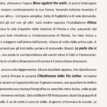
sta, attraverso l’opera
Blow against the walls
. Si potrà interrogare
 mutare continuamente la sua forma, tenendo tuttavia invariato il
cun altro». Un’opera semplice, fatta di fogliettini e di sole domande,
irsi
gli uni con gli altri. Sarà inoltre esposta l’installazione
Attesa
rava la sala d’aspetto della stazione di Pistoia e che, passando dal
nnucci Arte Moderna e Contemporanea di Pistoia, ha visto incisa e
si e a leggersi nell’attesa dell’amore, chiave di volta della prima
sala. A
tanti per gli inizi della carriera di Antonello Ghezzi:
La porta che si
nza, ma posta in corrispondenza dei varchi verso il
Cielo
e l’
Iperuranio
,
 in un’altra dimensione e il sorriso è l’unica chiave di accesso.
, ancora solo leggermente. Alcune bandiere appese, che riproducono
i potrà firmare la propria
Cittadinanza della Via Lattea
. Un’opera
ssa essere un’opportunità per il genere umano, per guardare le stelle e
presenta una stampa fotografica su specchio retro-incisa, nella quale
merse nel buio. Dei sottilissimi fili fluttuavano alzati da grappoli di
lle. E se di notte ci sono le stelle, di giorno si formano le nuvole. Le