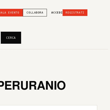
NALA EVENTO
COLLABORA
ACCEDI
REGISTRATI
CERCA
IPERURANIO