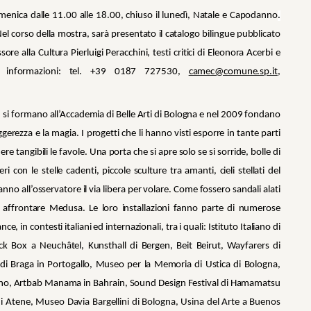
omenica dalle 11.00 alle 18.00, chiuso il lunedì, Natale e Capodanno
.
Nel corso della mostra, sarà presentato il catalogo bilingue
pubblicato
sore alla Cultura Pierluigi Peracchini, testi critici di Eleonora Acerbi e
Per informazioni: tel. +39 0187 727530,
camec@comune.sp.it
,
si formano all’Accademia di Belle Arti di Bologna e nel 2009 fondano
leggerezza e la magia. I progetti che li hanno visti esporre in tante parti
 tangibili le favole. Una porta che si apre solo se si sorride, bolle di
on le stelle cadenti, piccole sculture tra amanti, cieli stellati del
nno all’osservatore il via libera per volare. Come fossero sandali alati
affrontare Medusa. Le loro installazioni fanno parte di numerose
 in contesti italiani ed internazionali, tra i quali: Istituto Italiano di
k Box a Neuchâtel, Kunsthall di Bergen, Beit Beirut, Wayfarers di
di Braga in Portogallo, Museo per la Memoria di Ustica di Bologna,
lano, Artbab Manama in Bahrain, Sound Design Festival di Hamamatsu
di Atene,
Museo Davia Bargellini di Bologna, Usina del Arte a Buenos