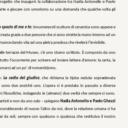
progetto che inaugurò la collaborazione tra Nadia Antonello e Paolo
 d’arte e giocare con umorismo su una domanda che qualche volta gli
o spazio di me e te
: innumerevoli sculture di ceramica sono appese e
 creata grazie a due persone che si sono strette la mano intorno ad un
mance dando vita ad una pietra preziosa che rivelerà l’invisibile.
alle terrazze del Museo, c’è uno strano scrittoio. È composto da uno
tto l’occorrente per scrivere ed inviare lettere d’amore: la carta, la
onarsi ad un po’ di romanticismo.
o:
La sedia del giudice
, che richiama la tipica seduta sopraelevata
ere sono due anziché uno. L’opera si è prestata in passato a diverse
oni filosofiche, indagando le (almeno) due verità che sempre ci sono.
artisti e non da uno solo – spiegano
Nadia Antonello e Paolo Ghezzi
o, considerando di nuovo l’altro da noi, dove la relazione umana ci ha
i da soli, sempre con qualcuno o qualcosa che restituiva il nostro