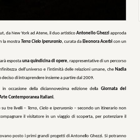
ut, da New York ad Atene, il duo artistico
Antonello Ghezzi
approda
n la mostra
Terra Cielo Iperuranio
, curata da
Eleonora Acerbi
con un
sarà esposta
una quindicina di opere
, rappresentative
di un percorso
nfinitezza dell’universo e l’intimità delle relazioni umane
, che
Nadia
deciso di intraprendere insieme a partire dal 2009.
, in occasione della diciannovesima edizione della
Giornata del
Arte Contemporanea Italiani
.
su tre livelli –
Terra
,
Cielo
e
Iperuranio
– secondo un itinerario non
mpagnare il visitatore in un viaggio di scoperta, per potenziare il
 trovano posto i primi grandi progetti di Antonello Ghezzi. Si potranno