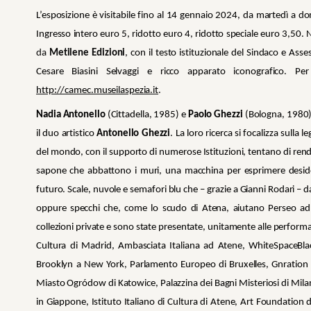
L’esposizione è visitabile fino al 14 gennaio 2024, da martedì a d
Ingresso intero euro 5, ridotto euro 4, ridotto speciale euro 3,50. 
da
Metilene Edizioni
, con il testo istituzionale del Sindaco e Asses
Cesare Biasini Selvaggi e ricco apparato iconografico. 
http://camec.museilaspezia.it
.
Nadia Antonello
(Cittadella, 1985) e
Paolo Ghezzi
(Bologna, 1980) 
il duo artistico
Antonello Ghezzi
. La loro ricerca si focalizza sulla 
del mondo, con il supporto di numerose Istituzioni, tentano di rendere
sapone che abbattono i muri, una macchina per esprimere desideri c
futuro. Scale, nuvole e semafori blu che – grazie a Gianni Rodari – da
oppure specchi che, come lo scudo di Atena, aiutano Perseo ad 
collezioni private e sono state presentate, unitamente alle performance,
Cultura di Madrid, Ambasciata Italiana ad Atene, WhiteSpaceBlac
Brooklyn a New York, Parlamento Europeo di Bruxelles, Gnration 
Miasto Ogródow di Katowice, Palazzina dei Bagni Misteriosi di Mi
in Giappone, Istituto Italiano di Cultura di Atene, Art Foundation 