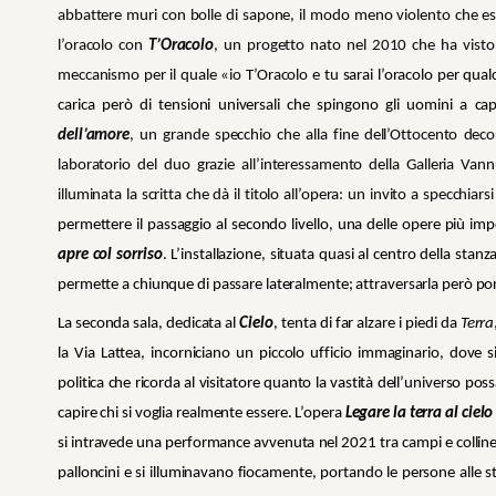
abbattere muri con bolle di sapone, il modo meno violento che esi
l’oracolo con
T’Oracolo
, un progetto nato nel 2010 che ha visto
meccanismo per il quale «io T’Oracolo e tu
sarai l’oracolo per qual
carica però di tensioni universali che spingono gli uomini a cap
dell’amore
, un grande specchio che alla fine dell’Ottocento deco
laboratorio del duo grazie all’interessamento della Galleria Va
illuminata la scritta che dà il titolo all’opera: un invito a specchiar
permettere il passaggio al secondo livello, una delle opere più impor
apre col sorriso
. L’installazione, situata quasi al centro della sta
permette a chiunque di passare lateralmente; attraversarla però porta
La seconda sala, dedicata al
Cielo
, tenta di far alzare i piedi da
Terra
la Via Lattea, incorniciano un piccolo ufficio immaginario, dove s
politica che ricorda al visitatore quanto la vastità dell’universo po
capire chi si voglia realmente essere. L’opera
Legare la terra al cielo
si intravede una performance avvenuta nel 2021 tra campi e colline im
palloncini e si illuminavano fiocamente, portando le persone alle ste