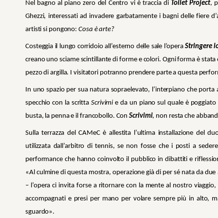
Nel bagno al piano zero del Centro vi è traccia di
Toilet Project
, 
Ghezzi, interessati ad invadere garbatamente i bagni delle fiere
artisti si pongono:
Cosa è arte?
Costeggia il lungo corridoio all’esterno delle sale l’opera
Stringere l
creano uno sciame scintillante di forme e colori. Ogni forma è stata
pezzo di argilla. I visitatori potranno prendere parte a questa perfor
In uno spazio per sua natura sopraelevato, l’interpiano che porta 
specchio con la scritta
Scrivimi
e da un piano sul quale è poggiato tu
busta, la penna e il francobollo. Con
Scrivimi
, non resta che abband
Sulla terrazza del CAMeC è allestita l’ultima installazione del du
utilizzata dall’arbitro di tennis, se non fosse che i posti a sed
performance che hanno coinvolto il pubblico in dibattiti e riflessi
«Al culmine di questa mostra, operazione già di per sé nata da due 
– l’opera ci invita forse a ritornare con la mente al nostro viaggi
accompagnati e presi per mano per volare sempre più in alto, ma
sguardo».