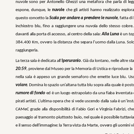
nuvole sono per Antonello Ghezzi una metafora che parla di legg
espone, dunque, le
nuvole
che gli artisti hanno realizzato esplor
questo concetto la
Scala per andare a prendere le nuvole
, fatta d
inchiostro blu, fino a raggiungere una nuvola dello stesso colore
davanti alla porta di accesso, al centro della sala:
Alla Luna
è
un
tap
384.400 Km, ovvero la distanza che separa l’uomo dalla Luna. Solo m
raggiungerla.
La terza sala è dedicata all’
Iperuranio
. Già da lontano, nelle altre st
20:59
, proviene dal Museo per la Memoria di Ustica e riproduce la m
nella sala è appeso un grande semaforo che emette luce blu. Usci
volare
. Domina lo spazio un’altana tutta blu sopra alla quale è posto 
rumore di fondo
ed è un luogo estrapolato da una fiaba inventata da
pirati artisti. L’ultima opera che si vede uscendo dalla sala è un’ins
CAMeC grazie alla disponibilità di Fabio Gori e Virginia Fabrizi, ch
paesaggio
al tramonto piuttosto buio, nel quale è possibile tuttavi
e il senso dell’immagine: la Terra vista da Marte, ovvero gli uomini v