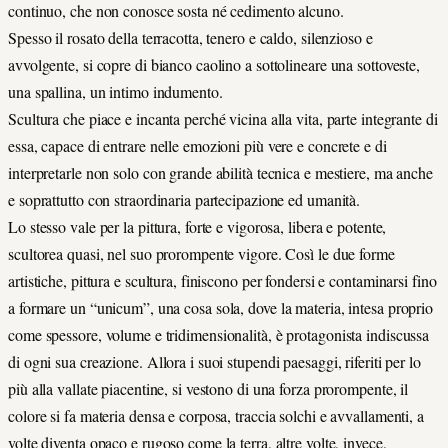
continuo, che non conosce sosta né cedimento alcuno.
Spesso il rosato della terracotta, tenero e caldo, silenzioso e
avvolgente, si copre di bianco caolino a sottolineare una sottoveste,
una spallina, un intimo indumento.
Scultura che piace e incanta perché vicina alla vita, parte integrante di
essa, capace di entrare nelle emozioni più vere e concrete e di
interpretarle non solo con grande abilità tecnica e mestiere, ma anche
e soprattutto con straordinaria partecipazione ed umanità.
Lo stesso vale per la pittura, forte e vigorosa, libera e potente,
scultorea quasi, nel suo prorompente vigore. Così le due forme
artistiche, pittura e scultura, finiscono per fondersi e contaminarsi fino
a formare un “unicum”, una cosa sola, dove la materia, intesa proprio
come spessore, volume e tridimensionalità, è protagonista indiscussa
di ogni sua creazione. Allora i suoi stupendi paesaggi, riferiti per lo
più alla vallate piacentine, si vestono di una forza prorompente, il
colore si fa materia densa e corposa, traccia solchi e avvallamenti, a
volte diventa opaco e rugoso come la terra, altre volte, invece,