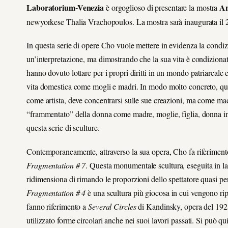
Laboratorium-Venezia
An
è orgoglioso di presentare la mostra
newyorkese Thalia Vrachopoulos. La mostra sarà inaugurata il 21 
In questa serie di opere Cho vuole mettere in evidenza la condiz
un’interpretazione, ma dimostrando che la sua vita è condizionat
hanno dovuto lottare per i propri diritti in un mondo patriarcale 
vita domestica come mogli e madri. In modo molto concreto, ques
come artista, deve concentrarsi sulle sue creazioni, ma come mad
“frammentato” della donna come madre, moglie, figlia, donna in ca
questa serie di sculture.
Contemporaneamente, attraverso la sua opera, Cho fa riferiment
Fragmentation # 7
. Questa monumentale scultura, eseguita in l
ridimensiona di rimando le proporzioni dello spettatore quasi pe
Fragmentation # 4
è una scultura più giocosa in cui vengono rip
fanno riferimento a
Several Circles
di Kandinsky, opera del 1925.
utilizzato forme circolari anche nei suoi lavori passati. Si può