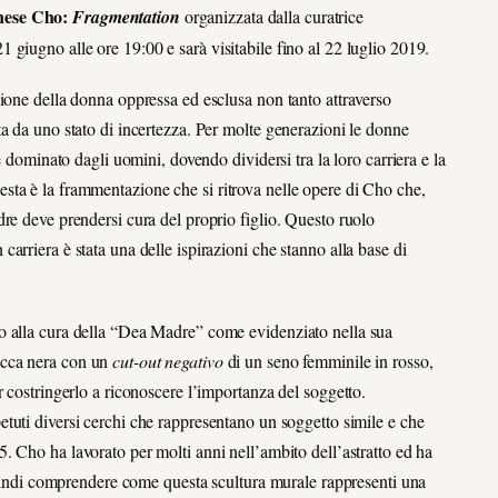
ese Cho:
Fragmentation
organizzata dalla curatrice
giugno alle ore 19:00 e sarà visitabile fino al 22 luglio 2019.
ione della donna oppressa ed esclusa non tanto attraverso
a da uno stato di incertezza. Per molte generazioni le donne
e dominato dagli uomini, dovendo dividersi tra la loro carriera e la
ta è la frammentazione che si ritrova nelle opere di Cho che,
re deve prendersi cura del proprio figlio. Questo ruolo
rriera è stata una delle ispirazioni che stanno alla base di
o alla cura della “Dea Madre” come evidenziato nella sua
acca nera con un
cut-out negativo
di un seno femminile in rosso,
r costringerlo a riconoscere l’importanza del soggetto.
etuti diversi cerchi che rappresentano un soggetto simile e che
 Cho ha lavorato per molti anni nell’ambito dell’astratto ed ha
 quindi comprendere come questa scultura murale rappresenti una